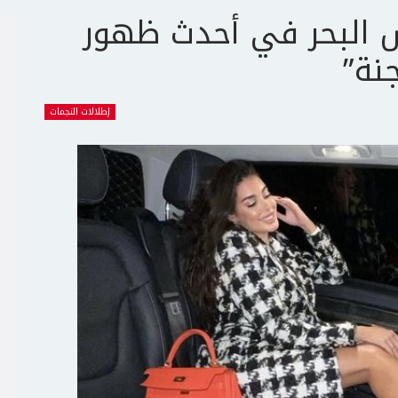
 البحر في أحدث ظهور
نة”
إطلالات النجمات
ج
ت
ع