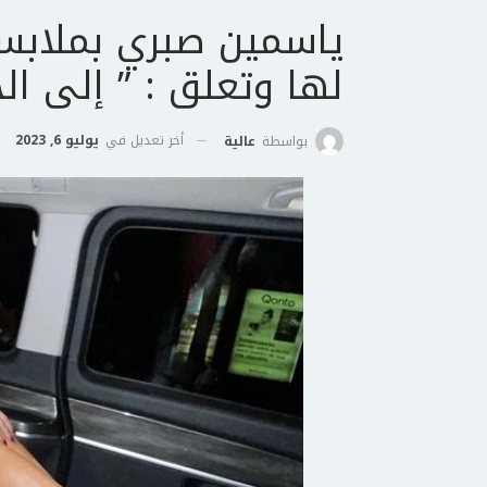
ياسمين صبري بملابس
لها وتعلق : ” إلى الج
أخر تعديل في
يوليو 6, 2023
بواسطة
عالية