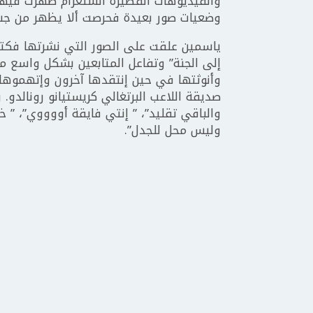
والفيديوهات القصيرة انستغرام ظهرت فيها 
وضعيات صور بعيدة فحرصت ألا يظهر من جس
إلى الجنة” وتفاعل المتابعين بشكل واسع مع 
وأنوثتها في حين إنتقدها آخرون وإتهموها بتق
صديقة اللاعب البرتغالي كريستيانو رونالدو. 
والباقي تقليد”، ” إنتي فايقة أووووي”، 
وليس محل للجدل”.