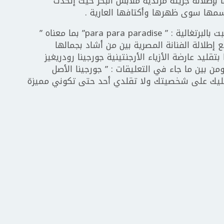
بإطلالة جريئة مرتدية ملابس البحر حيث إتخدت
مها سوى ظهرها وأكتافها العارية .
ياسمين علقت على الصور التي نشرتها فكتبت بالبرتغالية : ” para para paradise” بما معناه ”
إطلالة الفنانة المصرية بين من أشاد بجمالها
ليد عارضة الأزياء الأرجنتينية جورجينا رودريغيز
ومن بين ما جاء في التعليقات : ” جورجينا الأصل
” خليك على شخصيتك ولا تقلدي أحد حتى تكوني مميزة