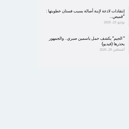
إنتقادات لاذعة لإبنة أصالة بسبب فستان خطوبتها :
“قميص…
يوليو 23, 2020
” الجيم” يكشف حمل ياسمين صبري.. والجمهور
يحذرها (فيديو)
أغسطس 20, 2020