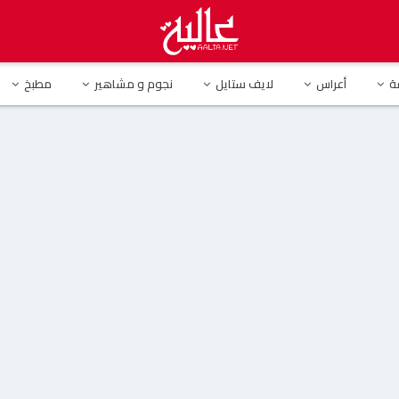
س البحر في أحدث ظهور لها وتعلق : ” إلى الجنة”
ة
أعراس
لايف ستايل
نجوم و مشاهير
مطبخ