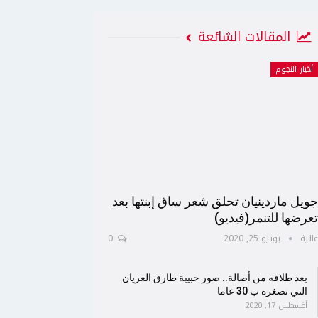
المقالات الشائعة
أخبار النجوم
ويل ماردينيان تحلق شعر ساق إبنتها بعد
عرضها للتنمر(فيديو)
الية
يونيو 25, 2020
0
بعد طلاقه من أصالة.. صور حبيبة طارق العريان
التي تصغره ب 30 عاما
أغسطس 17, 2020