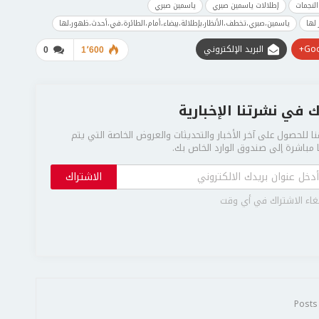
النجمات
إطلالات ياسمين صبري
ياسمين صبري
لها
ياسمين،صبري،تخطف،الأنظار،بإطلالة،بيضاء،أمام،الطائرة،في،أحدث،ظهور،لها
Goo
البريد الإلكتروني
0
1٬600
 في نشرتنا الإخبارية
ا للحصول على آخر الأخبار والتحديثات والعروض الخاصة التي يتم
مباشرة إلى صندوق الوارد الخاص بك.
الاشتراك
غاء الاشتراك في أي وقت