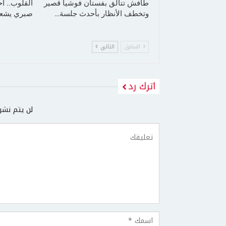
طافش تتألق بفستان فوشيا قصير
القلوب.. أ
وتخطف الأنظار بأحدث جلسة…
صبري يشعل
السابق
التالي
اترك رد
لن يتم نشر 