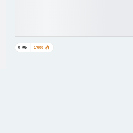
0
1٬600