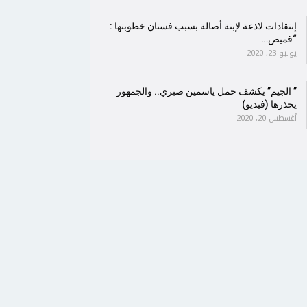
إنتقادات لاذعة لإبنة أصالة بسبب فستان خطوبتها :
“قميص…
يوليو 23, 2020
” الجيم” يكشف حمل ياسمين صبري.. والجمهور
يحذرها (فيديو)
أغسطس 20, 2020