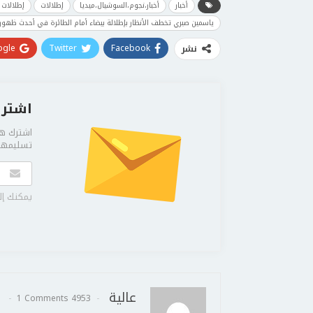
أخبار
أخبار،نجوم،السوشيال،ميديا
إطلالات
إطلالات 
ياسمين صبري تخطف الأنظار بإطلالة بيضاء أمام الطائرة في أحدث ظهور 
gle+
Twitter
Facebook
نشر
اشترك
اشترك هن
تسليمها 
يمكنك إل
عالية
1 Comments
4953 Posts