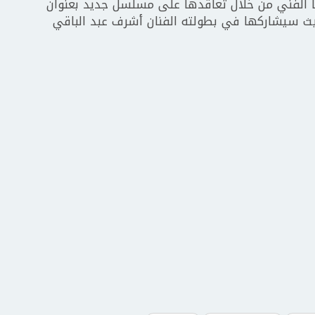
الفني من خلال تعاقدها على مسلسل جديد بعنوان
ون من 15 حلقة فقط حيث سيشاركها في بطولته الفنان أشرف عبد الباقي