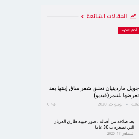
المقالات الشائعة
أخبار النجوم
ويل ماردينيان تحلق شعر ساق إبنتها بعد
عرضها للتنمر(فيديو)
الية
يونيو 25, 2020
0
بعد طلاقه من أصالة.. صور حبيبة طارق العريان
التي تصغره ب 30 عاما
أغسطس 17, 2020