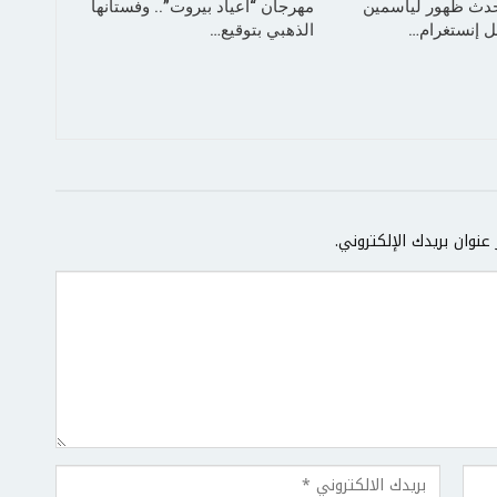
حدث ظهور لياسمين
مهرجان “أعياد بيروت”.. وفستانها
 إنستغرام…
الذهبي بتوقيع…
عنوان بريدك الإلكتروني.