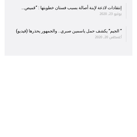
إنتقادات لاذعة لإبنة أصالة بسبب فستان خطوبتها : “قميص…
يوليو 23, 2020
” الجيم” يكشف حمل ياسمين صبري.. والجمهور يحذرها (فيديو)
أغسطس 20, 2020