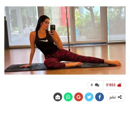
0
5٬653
نشر