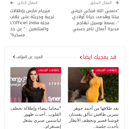
المقال السابق
المقال التالي
“حسبي الله فيكي خربتي
ميريام فارس بإطلالات
بيتنا وهدمت حياة أولادي
غريبة وجريئة على غلاف
“.. بسمة بوسيل تهاجم
مجلة L’Officiel India
مديرة أعمال تامر حسني
والمتابعين : ” عن جد
مسخرة”
قد يعجبك ايضا
المزيد عن المؤلف
إطلالات النجمات
إطلالات النجمات
بعد طلاقها من أحمد جوهر..
“بيجاما بيضاء وإطلالة تخطف
نسرين طافش تتألق بفستان
القلوب.. أحدث ظهور
فوشيا قصير وتخطف الأنظار
لياسمين صبري يشعل
بأحدث جلسة…
إنستغرام…