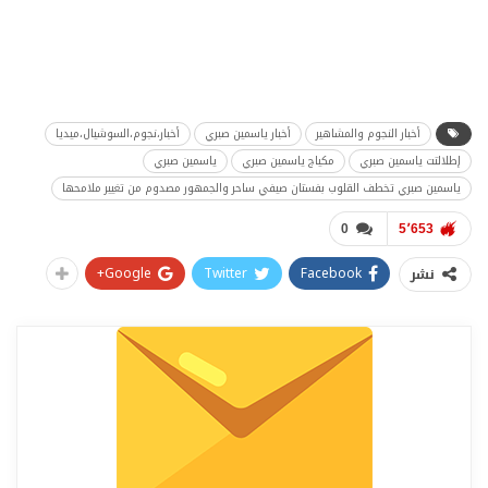
أخبار النجوم والمشاهير
أخبار ياسمين صبري
أخبار،نجوم،السوشيال،ميديا
إطلالتت ياسمين صبري
مكياج ياسمين صبري
ياسمين صبري
ياسمين صبري تخطف القلوب بفستان صيفي ساحر والجمهور مصدوم من تغيير ملامحها
0
5٬653
Google+
Twitter
Facebook
نشر