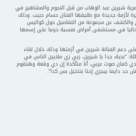
مصرية شيرين عبد الوهاب من قبل النجوم والمشاهير في
رة لأزمة جديدة مع طليقها الفنان حسام حبيب. وذلك
 والكشف عن مجموعة من التفاصيل حول كواليس
 حاليا في مستشفى أمراض نفسية حرصا على إسمها
ى دعم الفنانة شيرين في أزمتها وذلك خلال لقاء
 برنامج” et بالعربي” عبر قناة mbc قائلة: “بحبك جدا يا شيرين، زيي زي ملايين الناس في
 كمان صوت عربي، أنا متأكدة إن دي وقعة وهتقوم
 حد دايما بيجري إحنا بنتخيل بس كدا”.