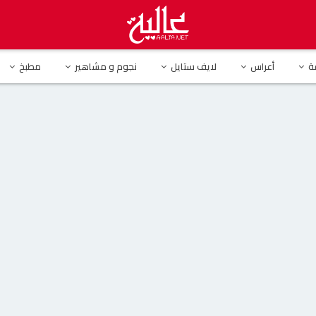
دعم شيرين عبد الوهاب: “الصدمات بتقوي”(فيديو )
ة
أعراس
لايف ستايل
نجوم و مشاهير
مطبخ