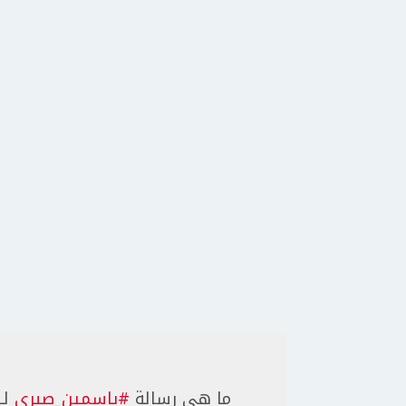
ما هي رسالة
#ياسمين_صبري
لـ