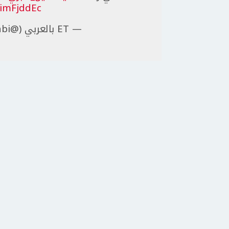
4imFjddEc
— ET بالعربي (@ETbilArabi)