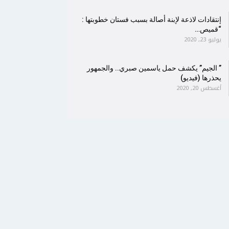
إنتقادات لاذعة لإبنة أصالة بسبب فستان خطوبتها :
“قميص…
يوليو 23, 2020
” الجيم” يكشف حمل ياسمين صبري.. والجمهور
يحذرها (فيديو)
أغسطس 20, 2020