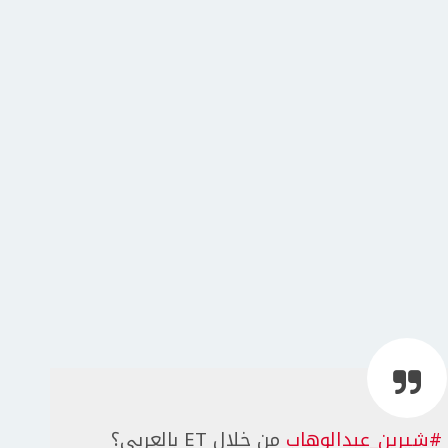
#شيرين_عبدالوهاب
من خلال ET بالعربي؟