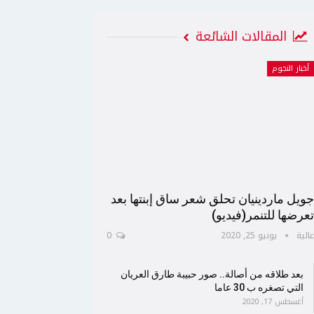
المقالات الشائعة
أخبار النجوم
ويل ماردينيان تحلق شعر ساق إبنتها بعد
عرضها للتنمر(فيديو)
الية
يونيو 25, 2020
0
بعد طلاقه من أصالة.. صور حبيبة طارق العريان
التي تصغره ب 30 عاما
أغسطس 17, 2020