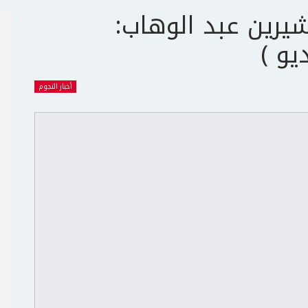
يرين عبد الوهاب:
يو )
أخبار النجوم
ج
ت
ع