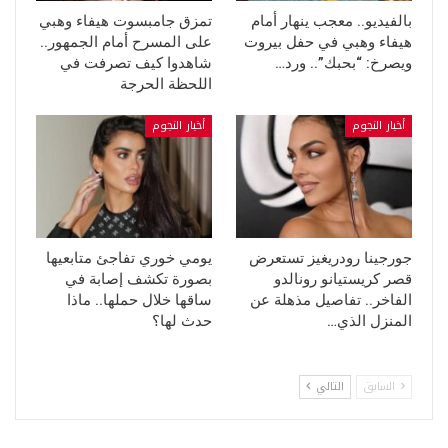
بالفيديو.. معجب ينهار أمام
تمزق جامبسوت هيفاء وهبي
هيفاء وهبي في حفل بيروت
على المسرح أمام الجمهور..
ويصرخ: “بحبك”.. ورد…
شاهدوا كيف تصرفت في
اللحظة الحرجة
أخبار النجوم
أخبار النجوم
جورجينا رودريغيز تستعرض
يومي خوري تفاجئ متابعيها
قصر كريستيانو رونالدو
بصورة تكشف إصابة في
الفاخر.. تفاصيل مذهلة عن
ساقها خلال حملها.. ماذا
المنزل الذي…
حدث لها؟
السابق
التالي