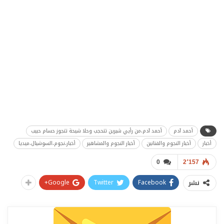
أحمد آدم
أحمد آدم،من رأيي شيرين تتحجب وحلا شيحة تتجوز حسام حبيب
أخبار
أخبار النجوم والفنانين
أخبار النجوم والمشاهير
أخبار،نجوم،السوشيال،ميديا
0
2٬157
Google+
Twitter
Facebook
نشر