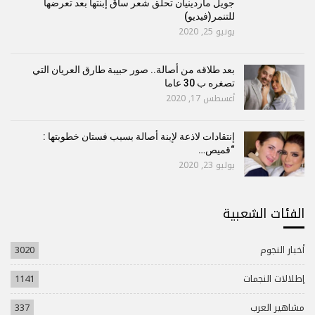
جويل ماردينيان تحلق شعر ساق إبنتها بعد تعرضها
للتنمر(فيديو)
يونيو 25, 2020
بعد طلاقه من أصالة.. صور حبيبة طارق العريان التي
تصغره ب 30 عاما
أغسطس 17, 2020
إنتقادات لاذعة لإبنة أصالة بسبب فستان خطوبتها :
“قميص…
يوليو 23, 2020
الفئات الشعبية
أخبار النجوم
3020
إطلالات النجمات
1141
مشاهير العرب
337