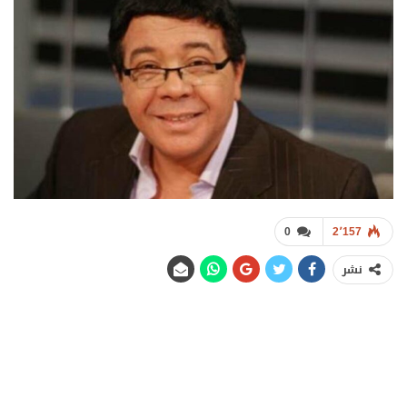
0
2٬157
نشر