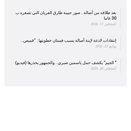
بعد طلاقه من أصالة.. صور حبيبة طارق العريان التي تصغره ب
30 عاما
أغسطس 17, 2020
إنتقادات لاذعة لإبنة أصالة بسبب فستان خطوبتها : “قميص…
يوليو 23, 2020
” الجيم” يكشف حمل ياسمين صبري.. والجمهور يحذرها (فيديو)
أغسطس 20, 2020