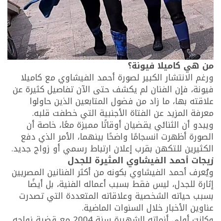
من هي كاميلا فيونة؟
ورغم الانتشار الكبير لصورة أحمد الفيشاوي مع كاميلا
فيونة، فإن الفنان لم يكشف حتى الآن تفاصيل كثيرة عن
علاقته بها، ما زاد من فضول المتابعين الذين حاولوا
معرفة المزيد عن الفتاة الأجنبية التي خطفت قلبه.
ويبدو أن الثنائي يقضيان أوقاتًا مميزة معًا، خاصة أن
الصورة أظهرت انسجامًا واضحًا بينهما، الأمر الذي دفع
الكثيرين للتكهن بقرب إعلان ارتباط رسمي أو زواج جديد.
زيجات أحمد الفيشاوي المثيرة للجدل
ويُعرف أحمد الفيشاوي بكونه من أكثر الفنانين المصريين
إثارة للجدل، ليس فقط بسبب أعماله الفنية، بل أيضًا
بسبب حياته الشخصية وعلاقاته المتعددة التي تصدرت
عناوين الأخبار خلال السنوات الماضية.
وكانت أولى أزماته الشهيرة سنة 2004 مع قضية زواجه