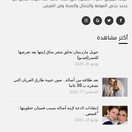
جديد يخص الموضة والجمال والصحة وفن العيش.
أكتر مشاهدة
جويل ماردينيان تحلق شعر ساق إبنتها بعد تعرضها
للتنمر(فيديو)
يونيو 25, 2020
بعد طلاقه من أصالة.. صور حبيبة طارق العريان التي
تصغره ب 30 عاما
أغسطس 17, 2020
إنتقادات لاذعة لإبنة أصالة بسبب فستان خطوبتها :
“قميص…
يوليو 23, 2020