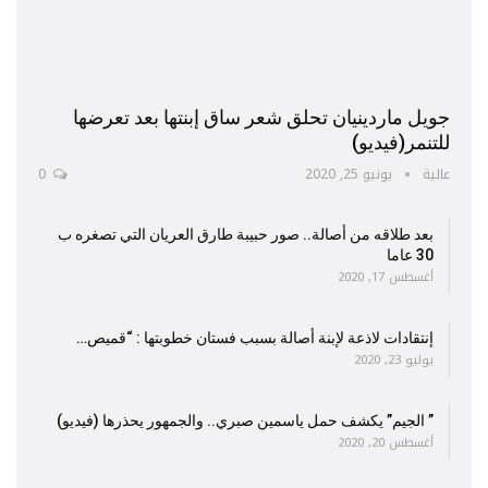
جويل ماردينيان تحلق شعر ساق إبنتها بعد تعرضها
للتنمر(فيديو)
عالية
يونيو 25, 2020
0
بعد طلاقه من أصالة.. صور حبيبة طارق العريان التي تصغره ب
30 عاما
أغسطس 17, 2020
إنتقادات لاذعة لإبنة أصالة بسبب فستان خطوبتها : “قميص…
يوليو 23, 2020
” الجيم” يكشف حمل ياسمين صبري.. والجمهور يحذرها (فيديو)
أغسطس 20, 2020