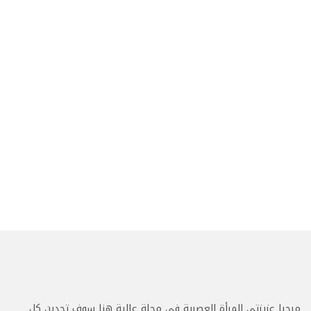
مرحبا عزيزتي المرأة العصرية في مجلة عالية هنا سوف تجدين كل