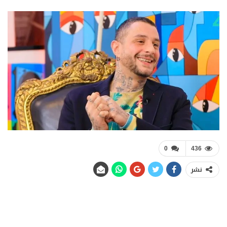
0
436
نشر