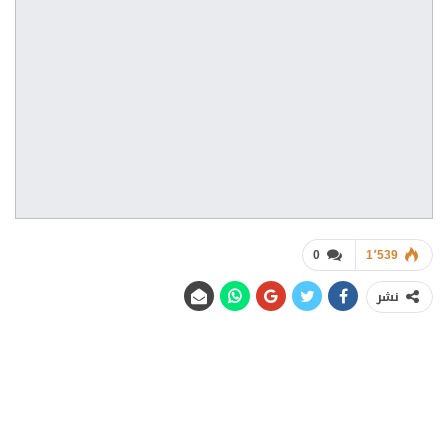
0
1٬539
نشر