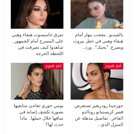
بالفيديو.. معجب ينهار أمام
تمزق جامبسوت هيفاء وهبي
هيفاء وهبي في حفل بيروت
على المسرح أمام الجمهور..
ويصرخ: “بحبك”.. ورد…
شاهدوا كيف تصرفت في
اللحظة الحرجة
أخبار النجوم
أخبار النجوم
جورجينا رودريغيز تستعرض
يومي خوري تفاجئ متابعيها
قصر كريستيانو رونالدو
بصورة تكشف إصابة في
الفاخر.. تفاصيل مذهلة عن
ساقها خلال حملها.. ماذا
المنزل الذي…
حدث لها؟