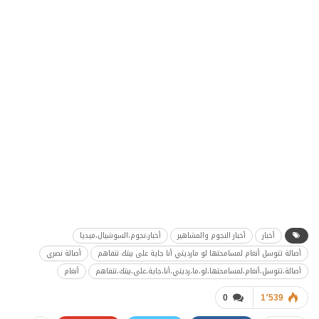
أخبار
أخبار النجوم والمشاهير
أخبار،نجوم،السوشيال،ميديا
أصالة تتوسل أنغام لمسامحتها لو مارديتي أنا جاية على بيتك نتفاهم
أصالة نصري
أصالة،تتوسل،أنغام،لمسامحتها،لو،ما،رديتي،أنا،جاية،على،بيتك،نتفاهم
أنغام
0
1٬539