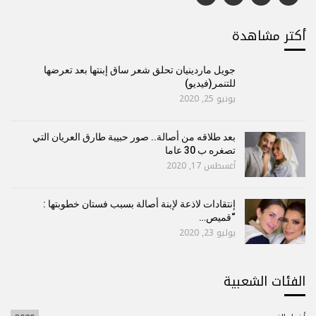
أكتر مشاهدة
جويل ماردينيان تحلق شعر ساق إبنتها بعد تعرضها
للتنمر(فيديو)
يونيو 25, 2020
بعد طلاقه من أصالة.. صور حبيبة طارق العريان التي
تصغره ب 30 عاما
أغسطس 17, 2020
إنتقادات لاذعة لإبنة أصالة بسبب فستان خطوبتها :
“قميص…
يوليو 23, 2020
الفئات الشعبية