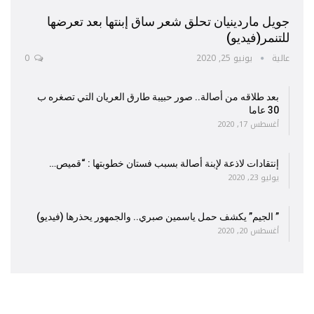
جويل ماردينيان تحلق شعر ساق إبنتها بعد تعرضها
للتنمر(فيديو)
عالية
يونيو 25, 2020
0
بعد طلاقه من أصالة.. صور حبيبة طارق العريان التي تصغره ب
30 عاما
أغسطس 17, 2020
إنتقادات لاذعة لإبنة أصالة بسبب فستان خطوبتها : “قميص…
يوليو 23, 2020
” الجيم” يكشف حمل ياسمين صبري.. والجمهور يحذرها (فيديو)
أغسطس 20, 2020