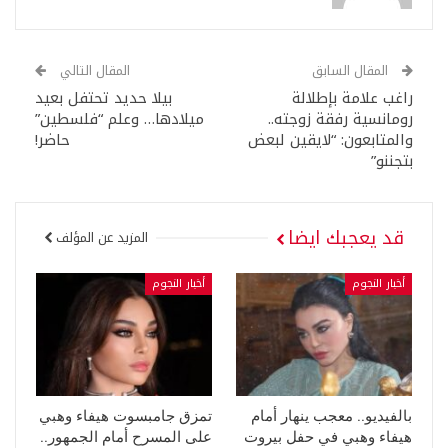
المقال السابق
المقال التالي
راغب علامة بإطلالة
بيلا حديد تحتفل بعيد
رومانسية رفقة زوجته..
ميلادها… وعلم “فلسطين”
والمتابعون: “لايقين لبعض
حاضر!
بتجننو”
قد يعجبك ايضا
المزيد عن المؤلف
أخبار النجوم
أخبار النجوم
بالفيديو.. معجب ينهار أمام
تمزق جامبسوت هيفاء وهبي
هيفاء وهبي في حفل بيروت
على المسرح أمام الجمهور..