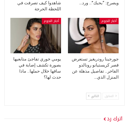
ويصرخ: “بحبك”.. ورد…
شاهدوا كيف تصرفت في
اللحظة الحرجة
أخبار النجوم
أخبار النجوم
جورجينا رودريغيز تستعرض
يومي خوري تفاجئ متابعيها
قصر كريستيانو رونالدو
بصورة تكشف إصابة في
الفاخر.. تفاصيل مذهلة عن
ساقها خلال حملها.. ماذا
المنزل الذي…
حدث لها؟
السابق
التالي
اترك رد