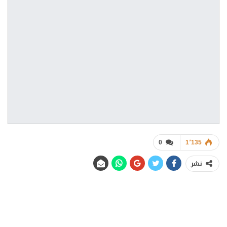
0
1٬135
نشر