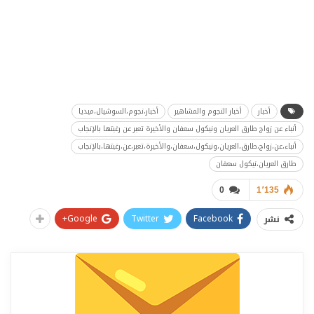
أخبار
أخبار النجوم والمشاهير
أخبار،نجوم،السوشيال،ميديا
أنباء عن زواج طارق العريان ونيكول سعفان والأخيرة تعبر عن رغبتها بالإنجاب
أنباء،عن،زواج،طارق،العريان،ونيكول،سعفان،والأخيرة،تعبر،عن،رغبتها،بالإنجاب
طارق العريان،نيكول سعفان
0
1٬135
Google+
Twitter
Facebook
نشر