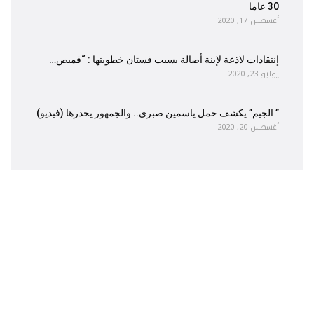
30 عاما
أغسطس 17, 2020
إنتقادات لاذعة لإبنة أصالة بسبب فستان خطوبتها : “قميص…
يوليو 23, 2020
” الجيم” يكشف حمل ياسمين صبري.. والجمهور يحذرها (فيديو)
أغسطس 20, 2020