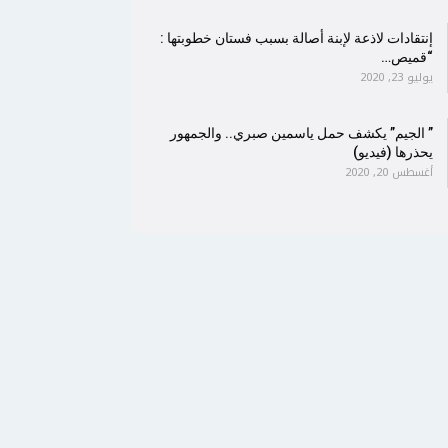
إنتقادات لاذعة لإبنة أصالة بسبب فستان خطوبتها :
“قميص…
يوليو 23, 2020
” الجيم” يكشف حمل ياسمين صبري.. والجمهور
يحذرها (فيديو)
أغسطس 20, 2020