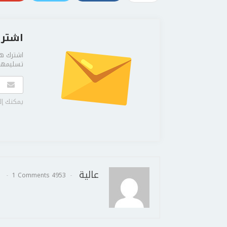
اشترك
اشترك هن
تسليمها 
يمكنك إل
عالية
1 Comments
4953 Posts