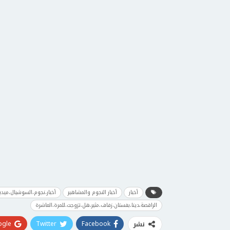
أخبار
أخبار النجوم والمشاهير
أخبار،نجوم،السوشيال،ميدي
الراقصة،دينا،بفستان،زفاف،مثير،هل،تزوجت،للمرة،العاشرة
gle+
Twitter
Facebook
نشر