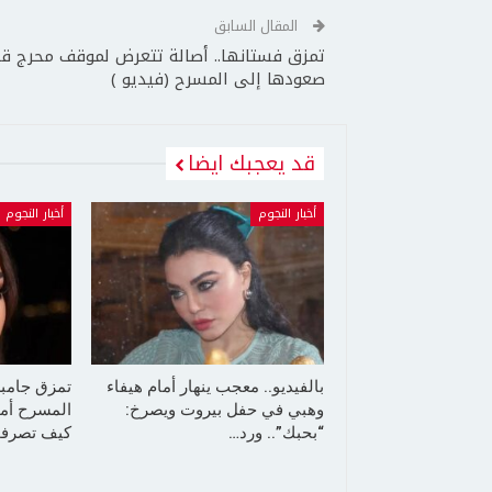
المقال السابق
تمزق فستانها.. أصالة تتعرض لموقف محرج قب
صعودها إلى المسرح (فيديو )
قد يعجبك ايضا
أخبار النجوم
أخبار النجوم
بالفيديو.. معجب ينهار أمام هيفاء
تمزق جامب
وهبي في حفل بيروت ويصرخ:
المسرح أما
“بحبك”.. ورد…
كيف تصرفت