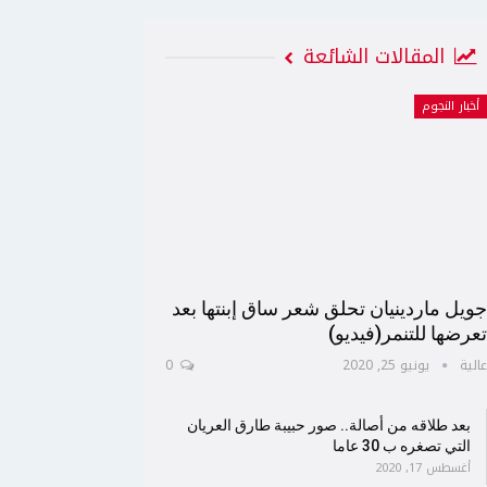
المقالات الشائعة
أخبار النجوم
ويل ماردينيان تحلق شعر ساق إبنتها بعد
عرضها للتنمر(فيديو)
الية
يونيو 25, 2020
0
بعد طلاقه من أصالة.. صور حبيبة طارق العريان
التي تصغره ب 30 عاما
أغسطس 17, 2020