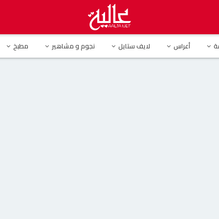
بفستان زفاف مثير.. هل تزوجت للمرّة العاشرة؟
ة
أعراس
لايف ستايل
نجوم و مشاهير
مطبخ