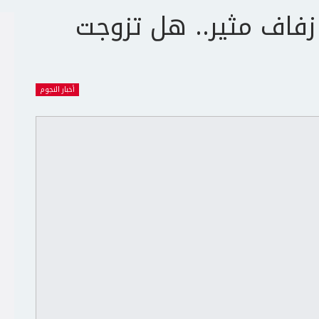
زفاف مثير.. هل تزوجت
أخبار النجوم
ج
ت
ع