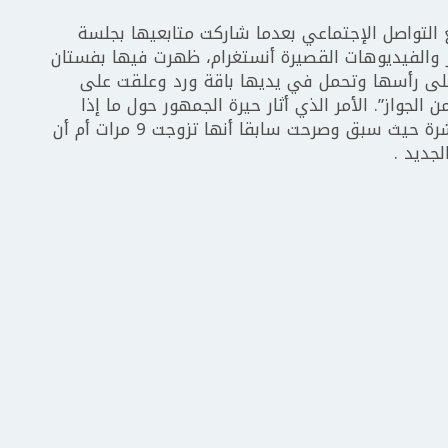
 التواصل الإجتماعي بعدما شاركت متابعيها بجلسة
 والفيديوهات القصيرة أنستغرام، ظهرت فيها بفستان
على رأسها وتحمل في يديها باقة ورد وعلقت على
الجواز”. الأمر الذي أثار حيرة الجمهور حول ما إذا
كانت قد دخلت القفص الذهبي للمرؤة العاشرة حيث سبق وصرحت سابقا أنها تزوجت 9 مرات أم أن
جديد .