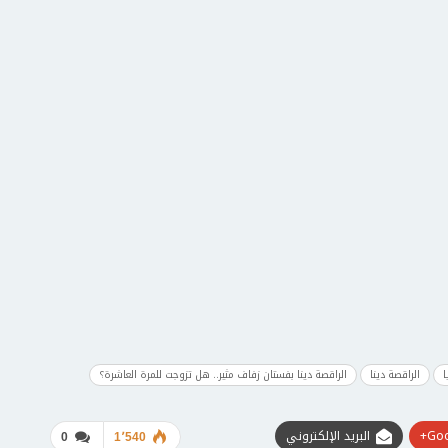
ا
الراقصة دينا
الراقصة دينا بفستان زفاف مثير.. هل تزوجت للمرة العاشرة؟
Goo
البريد الإلكتروني
0
1٬540