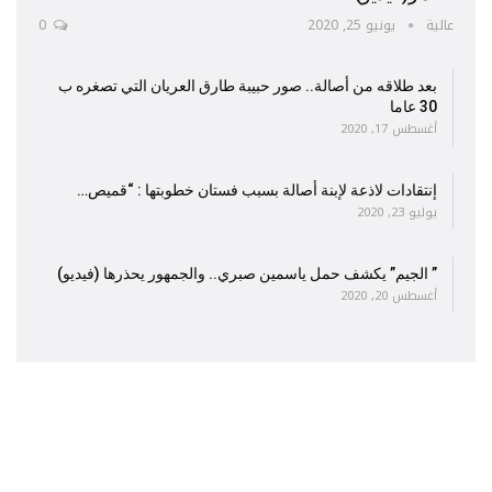
عالية
يونيو 25, 2020
0
بعد طلاقه من أصالة.. صور حبيبة طارق العريان التي تصغره ب
30 عاما
أغسطس 17, 2020
إنتقادات لاذعة لإبنة أصالة بسبب فستان خطوبتها : “قميص…
يوليو 23, 2020
” الجيم” يكشف حمل ياسمين صبري.. والجمهور يحذرها (فيديو)
أغسطس 20, 2020