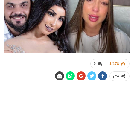
0
1٬178
نشر