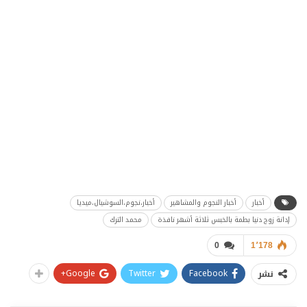
أخبار
أخبار النجوم والمشاهير
أخبار،نجوم،السوشيال،ميديا
إدانة زوج دنيا بطمة بالخبس ثلاثة أشهر نافذة
محمد الترك
0
1٬178
Google+
Twitter
Facebook
نشر