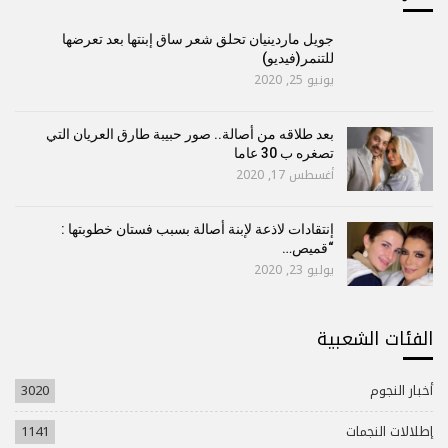
جويل ماردينيان تحلق شعر ساق إبنتها بعد تعرضها
للتنمر(فيديو)
يونيو 25, 2020
بعد طلاقه من أصالة.. صور حبيبة طارق العريان التي
تصغره ب 30 عاما
أغسطس 17, 2020
إنتقادات لاذعة لإبنة أصالة بسبب فستان خطوبتها :
“قميص…
يوليو 23, 2020
الفئات الشعبية
أخبار النجوم
3020
إطلالات النجمات
1141