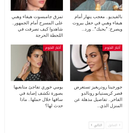
بالفيديو.. معجب ينهار أمام
تمزق جامبسوت هيفاء وهبي
هيفاء وهبي في حفل بيروت
على المسرح أمام الجمهور..
ويصرخ: “بحبك”.. ورد…
شاهدوا كيف تصرفت في
اللحظة الحرجة
أخبار النجوم
أخبار النجوم
جورجينا رودريغيز تستعرض
يومي خوري تفاجئ متابعيها
قصر كريستيانو رونالدو
بصورة تكشف إصابة في
الفاخر.. تفاصيل مذهلة عن
ساقها خلال حملها.. ماذا
المنزل الذي…
حدث لها؟
السابق
التالي