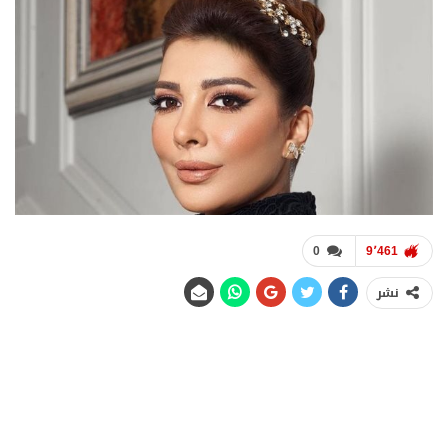
0
9٬461
نشر