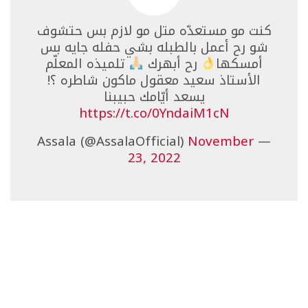
كنت مو مستعدّه متل مو لازم بس حتشوف
شو رح أعمل بالطبله بشي حفله جايه بس
أمسكها
رح أبهرك
تلميذه المعلّم
الأستاذ سعيد معقول ماكون شاطره ؟!
يسعد أيّامك حبيبنا
https://t.co/0YndaiM1cN
November
— Assala (@AssalaOfficial)
23, 2022