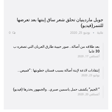
جويل ماردينيان تحلق شعر ساق إبنتها بعد تعرضها
للتنمر(فيديو)
عالية
يونيو 25, 2020
0
بعد طلاقه من أصالة.. صور حبيبة طارق العريان التي تصغره ب
30 عاما
أغسطس 17, 2020
إنتقادات لاذعة لإبنة أصالة بسبب فستان خطوبتها : “قميص…
يوليو 23, 2020
” الجيم” يكشف حمل ياسمين صبري.. والجمهور يحذرها (فيديو)
أغسطس 20, 2020