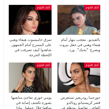
أخبار النجوم
أخبار النجوم
بالفيديو.. معجب ينهار أمام
تمزق جامبسوت هيفاء وهبي
هيفاء وهبي في حفل بيروت
على المسرح أمام الجمهور..
ويصرخ: “بحبك”.. ورد…
شاهدوا كيف تصرفت في
اللحظة الحرجة
أخبار النجوم
أخبار النجوم
جورجينا رودريغيز تستعرض
يومي خوري تفاجئ متابعيها
قصر كريستيانو رونالدو
بصورة تكشف إصابة في
الفاخر.. تفاصيل مذهلة عن
ساقها خلال حملها.. ماذا