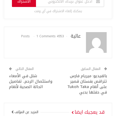
الاشتراك
يمكنك إلغاء الاشتراك في أي وقت
عالية
1 Comments
4953 Posts
المقال السابق
المقال التالي
بالفيديو: ميريام فارس
شلل في الأمعاء
تتراقص بفستان قصير
واستئصال الرحم.. تفاصيل
على أنغام Tukoh Taka
الحالة الصحية لأنغام
في حفلها بدبي
قد يعجبك ايضا
المزيد عن المؤلف