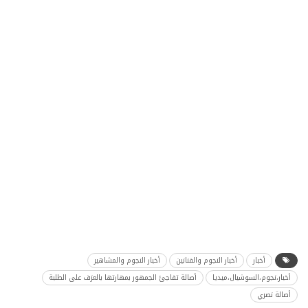
أخبار
أخبار النجوم والفنانين
أخبار النجوم والمشاهير
أخبار،نجوم،السوشيال،ميديا
أصالة تفاجئ الجمهور بمهارتها بالعزف على الطلبة
أصالة نصري