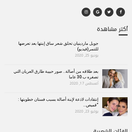
أكتر مشاهدة
جويل ماردينيان تحلق شعر ساق إبنتها بعد تعرضها
للتنمر(فيديو)
يونيو 25, 2020
بعد طلاقه من أصالة.. صور حبيبة طارق العريان التي
تصغره ب 30 عاما
أغسطس 17, 2020
إنتقادات لاذعة لإبنة أصالة بسبب فستان خطوبتها :
“قميص…
يوليو 23, 2020
الفئات الشعبية