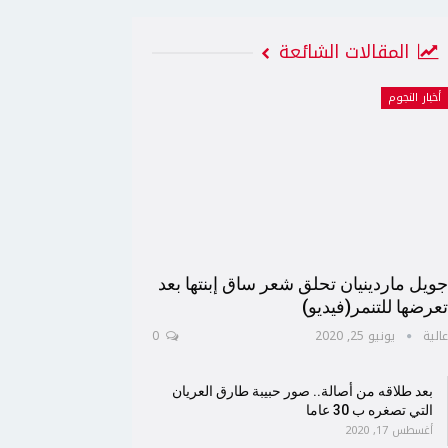
المقالات الشائعة
أخبار النجوم
ويل ماردينيان تحلق شعر ساق إبنتها بعد
عرضها للتنمر(فيديو)
الية
يونيو 25, 2020
0
بعد طلاقه من أصالة.. صور حبيبة طارق العريان
التي تصغره ب 30 عاما
أغسطس 17, 2020