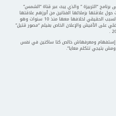
برنامج “التربيزة ” والذي يبث عبر قناة “الشمس”
حول علاقتها بزملائها الفنانين من أبرزهم علاقتها
بزميلتها الفنانة التونسية درة حيث كشفت السبب الحقيقي لخلافها معها منذ 10 سنوات وهو
لي على الأفيش والإعلان الخاص بفيلم “مصور قتيل”
امة إستفهام ومعرفهاش خالص كنا ساكنين في نفس
مش بتيجي تتكلم معايا”.