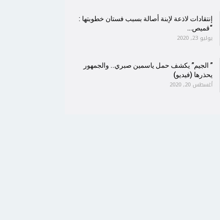
إنتقادات لاذعة لإبنة أصالة بسبب فستان خطوبتها :
“قميص…
يوليو 23, 2020
” الجيم” يكشف حمل ياسمين صبري.. والجمهور
يحذرها (فيديو)
أغسطس 20, 2020