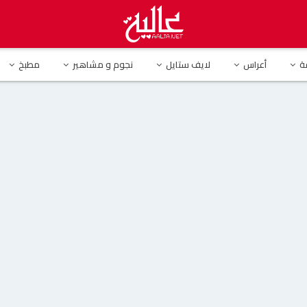
ة
ة
أعراس
لايف ستايل
نجوم و مشاهير
مطبخ