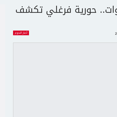
يو: بعد 10 سنوات.. حورية فرغلي تكشف
أخبار النجوم
ج
ت
ع