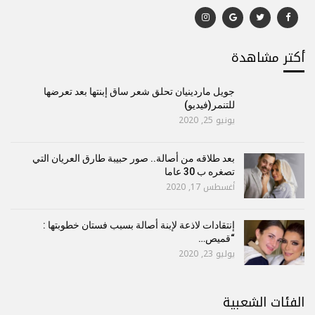
أكتر مشاهدة
جويل ماردينيان تحلق شعر ساق إبنتها بعد تعرضها
للتنمر(فيديو)
يونيو 25, 2020
بعد طلاقه من أصالة.. صور حبيبة طارق العريان التي
تصغره ب 30 عاما
أغسطس 17, 2020
إنتقادات لاذعة لإبنة أصالة بسبب فستان خطوبتها :
“قميص…
يوليو 23, 2020
الفئات الشعبية