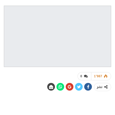
0
1٬987
نشر