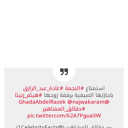
استمتاع
#النجمة
#غادة_عبد_الرازق
باجازتها الصيفية برفقة زوجها
#هيثم_زنيتا
@najwakaram
@GhadaAbdelRazek
#حقائق_المشاهير
pic.twitter.com/k2A7PguaXW
— حقائق المشاهير (@1CelebrityFacts)