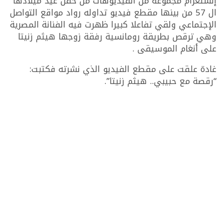
إنستغرام مجموعة من الفيديوهات من حفل عيد ميلادها
ال 57 من بينها مقطع فيديو تداوله رواد مواقع التواصل
الإجتماعي ولقي تفاعلا كبيرا ظهرت فيه الفنانة المصرية
وهي ترقص بطريقة رومانسية رفقة زوجها هيثم زنيتا
على أنغام الموسيقى .
غادة علقت على مقطع الفيديو الذي نشرته فكتبت:
“رقصة مع حبيبي.. هيثم زنيتا”.