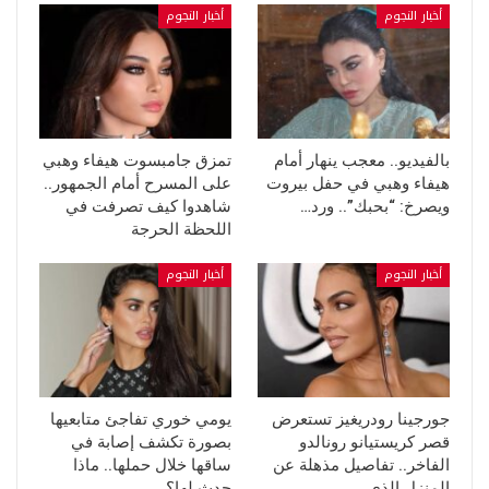
أخبار النجوم
أخبار النجوم
بالفيديو.. معجب ينهار أمام
تمزق جامبسوت هيفاء وهبي
هيفاء وهبي في حفل بيروت
على المسرح أمام الجمهور..
ويصرخ: “بحبك”.. ورد…
شاهدوا كيف تصرفت في
اللحظة الحرجة
أخبار النجوم
أخبار النجوم
جورجينا رودريغيز تستعرض
يومي خوري تفاجئ متابعيها
قصر كريستيانو رونالدو
بصورة تكشف إصابة في
الفاخر.. تفاصيل مذهلة عن
ساقها خلال حملها.. ماذا
المنزل الذي…
حدث لها؟