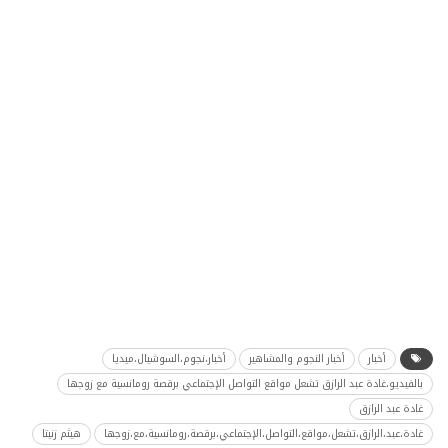
أخبار
أخبار النجوم والمشاهير
أخبار،نجوم،السوشيال،ميديا
بالفيديو،غادة عبد الرازق تشعل مواقع التواصل الإجتماعي برقصة رومانسية مع زوجها
غادة عبد الرازق
غادة،عبد،الرازق،تشعل،مواقع،التواصل،الإجتماعي،برقصة،رومانسية،مع،زوجها
هيثم زنيتا