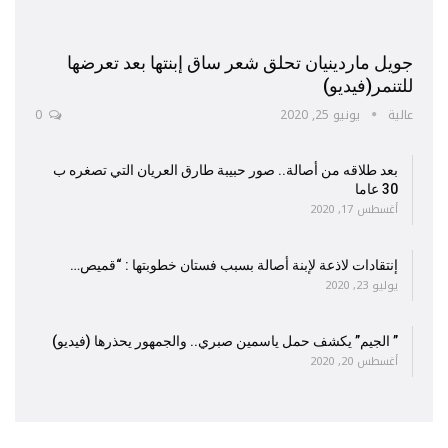
جويل ماردينيان تحلق شعر ساق إبنتها بعد تعرضها
للتنمر(فيديو)
عالية
يونيو 25, 2020
0
بعد طلاقه من أصالة.. صور حبيبة طارق العريان التي تصغره ب
30 عاما
أغسطس 17, 2020
إنتقادات لاذعة لإبنة أصالة بسبب فستان خطوبتها : “قميص…
يوليو 23, 2020
” الجيم” يكشف حمل ياسمين صبري.. والجمهور يحذرها (فيديو)
أغسطس 20, 2020