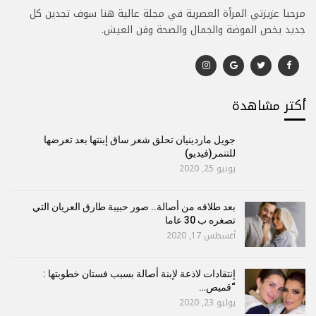
مرحبا عزيزتي المرأة العصرية في مجلة عالية هنا سوف تجدين كل
جديد يخص الموضة والجمال والصحة وفن العيش.
أكتر مشاهدة
جويل ماردينيان تحلق شعر ساق إبنتها بعد تعرضها
للتنمر(فيديو)
يونيو 25, 2020
بعد طلاقه من أصالة.. صور حبيبة طارق العريان التي
تصغره ب 30 عاما
أغسطس 17, 2020
إنتقادات لاذعة لإبنة أصالة بسبب فستان خطوبتها :
“قميص…
يوليو 23, 2020