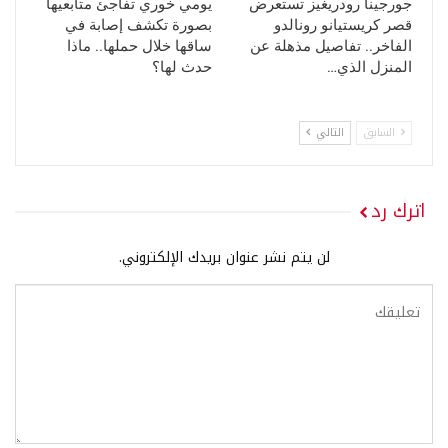
جورجينا رودريغيز تستعرض
يومي خوري تفاجئ متابعيها
قصر كريستيانو رونالدو
بصورة تكشف إصابة في
الفاخر.. تفاصيل مذهلة عن
ساقها خلال حملها.. ماذا
المنزل الذي…
حدث لها؟
السابق
التالي
اترك رد
لن يتم نشر عنوان بريدك الإلكتروني.