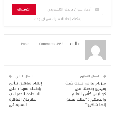
الاشتراك
يمكنك إلغاء الاشتراك في أي وقت
عالية
1 Comments
4953 Posts
المقال السابق
المقال التالي
ميريام فارس تحدث ضجة
إلهام شاهين تتألق
بفيديو رقصها في
بإطلالة سوداء على
كواليس كأس العالم
السجادة الحمراء ب
والجمهور : “بطلت تقتنع
مهرجان القاهرة
إنها شاكيرا”
السنيمائي