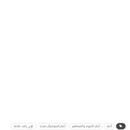
أخبار
أخبار النجوم والمشاهير
أخبار،السوشيال،ميديا
لؤي راغب علامة