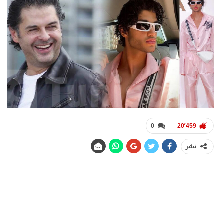
0
20٬459
نشر