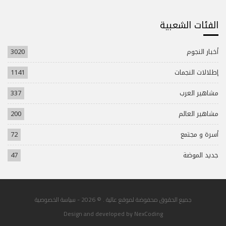
الفئات الشعبية
أخبار النجوم
3020
إطلالات النجمات
1141
مشاهير العرب
337
مشاهير العالم
200
أسرة و مجتمع
72
جديد الموضة
47
جميع الحقوق محفوضة لموقع عالية . © 2026 -
سياسة الخصوصية
Design and developed by
NexCoding