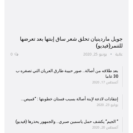
جويل ماردينيان تحلق شعر ساق إبنتها بعد تعرضها
للتنمر(فيديو)
عالية
يونيو 25, 2020
0
بعد طلاقه من أصالة.. صور حبيبة طارق العريان التي تصغره ب
30 عاما
أغسطس 17, 2020
إنتقادات لاذعة لإبنة أصالة بسبب فستان خطوبتها : “قميص…
يوليو 23, 2020
” الجيم” يكشف حمل ياسمين صبري.. والجمهور يحذرها (فيديو)
أغسطس 20, 2020