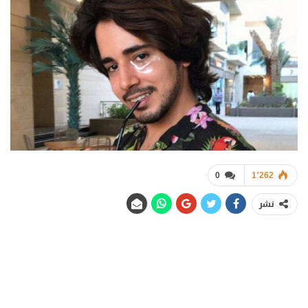
0
1٬262
نشر