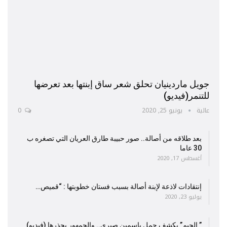
جويل ماردينيان تحلق شعر ساق إبنتها بعد تعرضها
للتنمر(فيديو)
عالية
يونيو 25, 2020
0
بعد طلاقه من أصالة.. صور حبيبة طارق العريان التي تصغره ب
30 عاما
أغسطس 17, 2020
إنتقادات لاذعة لإبنة أصالة بسبب فستان خطوبتها : “قميص…
يوليو 23, 2020
” الجيم” يكشف حمل ياسمين صبري.. والجمهور يحذرها (فيديو)