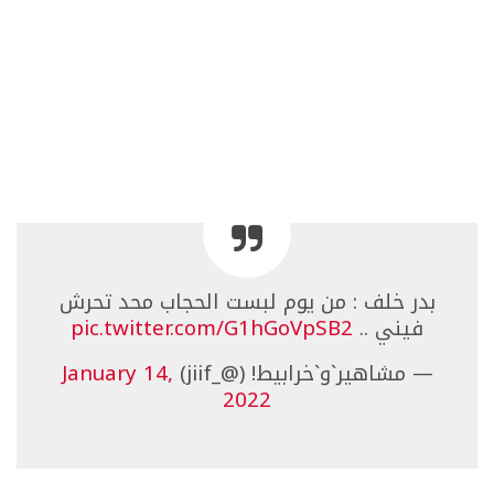
بدر خلف : من يوم لبست الحجاب محد تحرش
فيني ..
pic.twitter.com/G1hGoVpSB2
— مشاهير`و`خرابيط! (@_jiif)
January 14,
2022