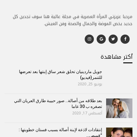
مرحبا عزيزتي المرأة العصرية في مجلة عالية هنا سوف تجدين كل
جديد يخص الموضة والجمال والصحة وفن العيش.
أكتر مشاهدة
جويل ماردينيان تحلق شعر ساق إبنتها بعد تعرضها
للتنمر(فيديو)
يونيو 25, 2020
بعد طلاقه من أصالة.. صور حبيبة طارق العريان التي
تصغره ب 30 عاما
أغسطس 17, 2020
إنتقادات لاذعة لإبنة أصالة بسبب فستان خطوبتها :
“قميص…