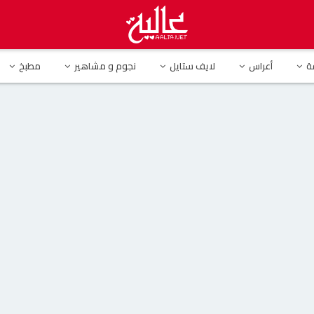
ل شهر رمضان بالحجاب : “يارب تقبل توبتي”(صور)
ة
أعراس
لايف ستايل
نجوم و مشاهير
مطبخ