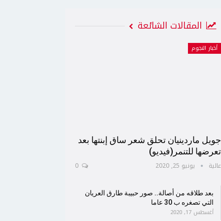
المقالات الشائعة
أخبار النجوم
ويل ماردينيان تحلق شعر ساق إبنتها بعد
عرضها للتنمر(فيديو)
الية
يونيو 25, 2020
0
بعد طلاقه من أصالة.. صور حبيبة طارق العريان
التي تصغره ب 30 عاما
أغسطس 17, 2020