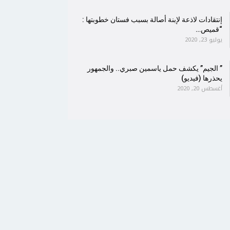
إنتقادات لاذعة لإبنة أصالة بسبب فستان خطوبتها :
“قميص…
يوليو 23, 2020
” الجيم” يكشف حمل ياسمين صبري.. والجمهور
يحذرها (فيديو)
أغسطس 20, 2020