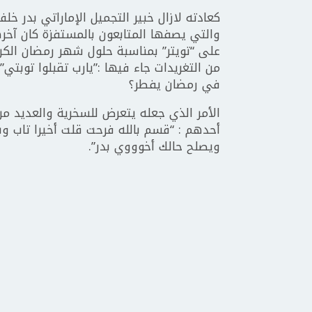
كعادته لازال خبير التجميل الإماراتي بدر خل
والتي يصفها المتابعون بالمستفزة كان آخر
على “تويتر” بمناسبة حلول شهر رمضان الك
من التغريدات جاء فيها :”يارب تقبلوا توبتي
في رمضان يفطر؟
الأمر الذي جعله يتعرض للسخرية والعديد من 
أحدهم : “قسم بالله فرحت قلت أخيرا تاب وبع
ويصلح حالك أخوووي بدر”.