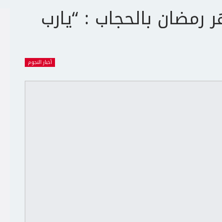
رمضان بالحجاب : “يارب
أخبار النجوم
ج
ت
ع