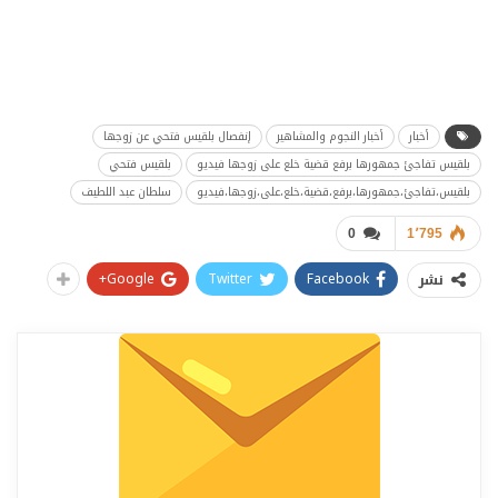
أخبار
أخبار النجوم والمشاهير
إنفصال بلقيس فتحي عن زوجها
بلقيس تفاجئ جمهورها برفع قضية خلع على زوجها فيديو
بلقيس فتحي
بلقيس،تفاجئ،جمهورها،برفع،قضية،خلع،على،زوجها،فيديو
سلطان عبد اللطيف
0
1٬795
Google+
Twitter
Facebook
نشر