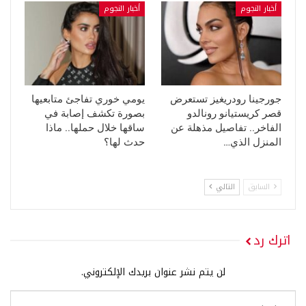
أخبار النجوم
أخبار النجوم
جورجينا رودريغيز تستعرض
يومي خوري تفاجئ متابعيها
قصر كريستيانو رونالدو
بصورة تكشف إصابة في
الفاخر.. تفاصيل مذهلة عن
ساقها خلال حملها.. ماذا
المنزل الذي…
حدث لها؟
السابق
التالي
اترك رد
لن يتم نشر عنوان بريدك الإلكتروني.