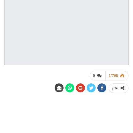
0
1٬795
نشر