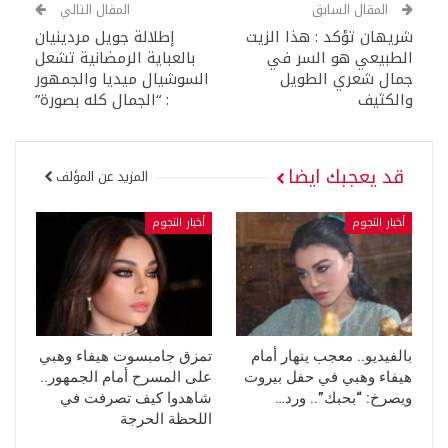
المقال السابق
المقال التالي
شريهان تؤكد : هذا الزيت
إطلالة جويل مردينيان
الطبيعي هو السر في
بالعباية الرمضانية تشعل
جمال شعري الطويل
السوشيال ميديا والجمهور
والكثيف
: “الجمال كله بصورة”
قد يعجبك ايضا
المزيد عن المؤلف
أخبار النجوم
أخبار النجوم
بالفيديو.. معجب ينهار أمام
تمزق جامبسوت هيفاء وهبي
هيفاء وهبي في حفل بيروت
على المسرح أمام الجمهور..
ويصرخ: “بحبك”.. ورد…
شاهدوا كيف تصرفت في
اللحظة الحرجة