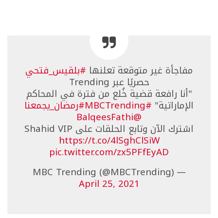
مفاجأة غير متوقعة تعلنها
#بلقيس_فتحي
حصريًا عبر Trending
"أنا رافعة قضية خُلع من فترة في المحاكم
الإماراتية"
#MBCTrending
#رمضان_يجمعنا
@BalqeesFathi
اشترك الآن وتابع الحلقات على Shahid VIP
https://t.co/4lSghClSiW
pic.twitter.com/zx5PFfEyAD
— MBC Trending (@MBCTrending)
April 25, 2021