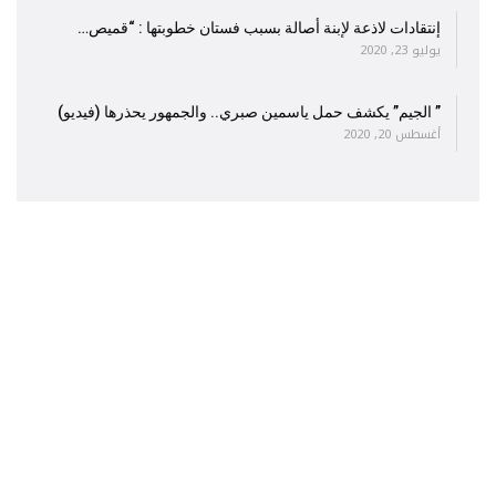
إنتقادات لاذعة لإبنة أصالة بسبب فستان خطوبتها : “قميص…
يوليو 23, 2020
” الجيم” يكشف حمل ياسمين صبري.. والجمهور يحذرها (فيديو)
أغسطس 20, 2020