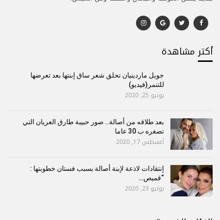
أكتر مشاهدة
جويل ماردينيان تحلق شعر ساق إبنتها بعد تعرضها
للتنمر(فيديو)
يونيو 25, 2020
بعد طلاقه من أصالة.. صور حبيبة طارق العريان التي
تصغره ب 30 عاما
أغسطس 17, 2020
إنتقادات لاذعة لإبنة أصالة بسبب فستان خطوبتها :
“قميص…
يوليو 23, 2020