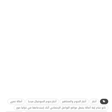
أخبار
أخبار النجوم والمشاهير
أخبار،نجوم،السوشيال،ميديا
أصالة نصري
تاتو شام إبنة أصالة يشعل مواقع التواصل الإجتماعي أثناء إستدمامها في تنزانيا صور