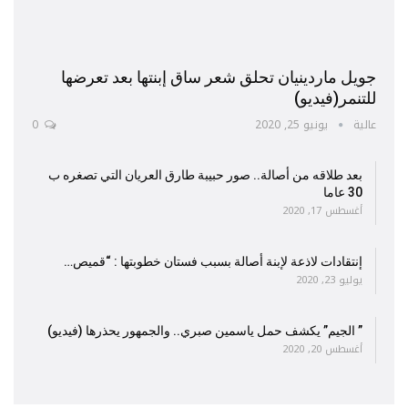
جويل ماردينيان تحلق شعر ساق إبنتها بعد تعرضها
للتنمر(فيديو)
عالية
يونيو 25, 2020
0
بعد طلاقه من أصالة.. صور حبيبة طارق العريان التي تصغره ب
30 عاما
أغسطس 17, 2020
إنتقادات لاذعة لإبنة أصالة بسبب فستان خطوبتها : “قميص…
يوليو 23, 2020
” الجيم” يكشف حمل ياسمين صبري.. والجمهور يحذرها (فيديو)
أغسطس 20, 2020