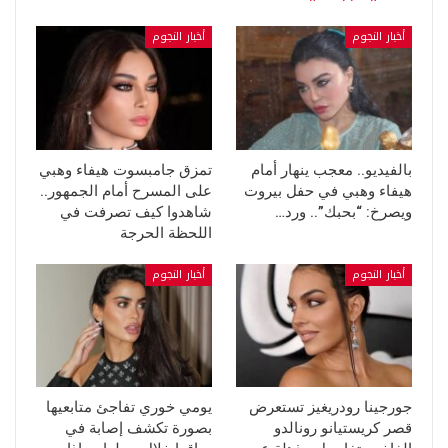
أخبار النجوم
أخبار النجوم
بالفيديو.. معجب ينهار أمام
تمزق جامبسوت هيفاء وهبي
هيفاء وهبي في حفل بيروت
على المسرح أمام الجمهور..
ويصرخ: “بحبك”.. ورد…
شاهدوا كيف تصرفت في
اللحظة الحرجة
أخبار النجوم
أخبار النجوم
جورجينا رودريغيز تستعرض
يومي خوري تفاجئ متابعيها
قصر كريستيانو رونالدو
بصورة تكشف إصابة في