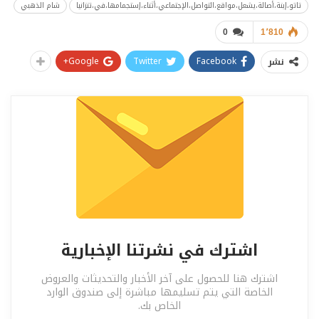
تاتو،إبنة،أصالة،يشعل،مواقع،التواصل،الإجتماعي،أثناء،إستجمامها،في،تنزانيا
شام الذهبي
0
1٬810
Google+
Twitter
Facebook
نشر
اشترك في نشرتنا الإخبارية
اشترك هنا للحصول على آخر الأخبار والتحديثات والعروض
الخاصة التي يتم تسليمها مباشرة إلى صندوق الوارد
الخاص بك.