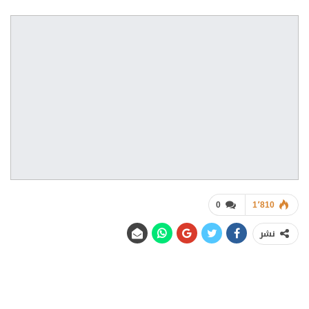
0
1٬810
نشر