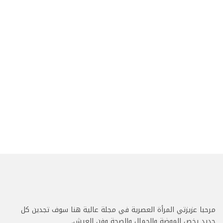
مرحبا عزيزتي المرأة العصرية في مجلة عالية هنا سوف تجدين كل
جديد يخص الموضة والجمال والصحة وفن العيش.