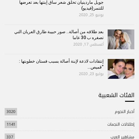
جويل ماردينيان تحلق شعر ساق إبنتها بعد تعرضها
للتنمر(فيديو)
يونيو 25, 2020
بعد طلاقه من أصالة.. صور حبيبة طارق العريان التي
تصغره ب 30 عاما
أغسطس 17, 2020
إنتقادات لاذعة لإبنة أصالة بسبب فستان خطوبتها :
“قميص…
يوليو 23, 2020
الفئات الشعبية
أخبار النجوم
3020
إطلالات النجمات
1141
مشاهير العرب
337