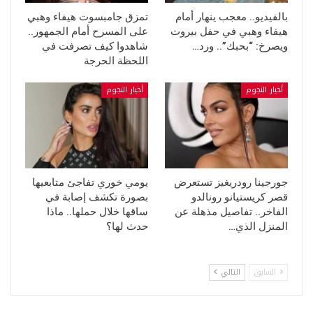
بالفيديو.. معجب ينهار أمام
تمزق جامبسوت هيفاء وهبي
هيفاء وهبي في حفل بيروت
على المسرح أمام الجمهور..
ويصرخ: “بحبك”.. ورد…
شاهدوا كيف تصرفت في
اللحظة الحرجة
أخبار النجوم
أخبار النجوم
جورجينا رودريغيز تستعرض
يومي خوري تفاجئ متابعيها
قصر كريستيانو رونالدو
بصورة تكشف إصابة في
الفاخر.. تفاصيل مذهلة عن
ساقها خلال حملها.. ماذا
المنزل الذي…
حدث لها؟
السابق
التالي