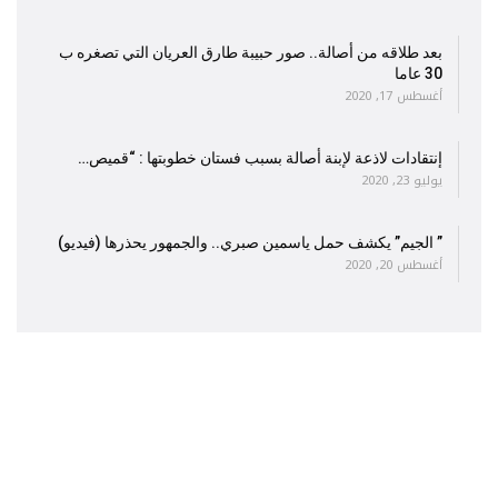
بعد طلاقه من أصالة.. صور حبيبة طارق العريان التي تصغره ب
30 عاما
أغسطس 17, 2020
إنتقادات لاذعة لإبنة أصالة بسبب فستان خطوبتها : “قميص…
يوليو 23, 2020
” الجيم” يكشف حمل ياسمين صبري.. والجمهور يحذرها (فيديو)
أغسطس 20, 2020