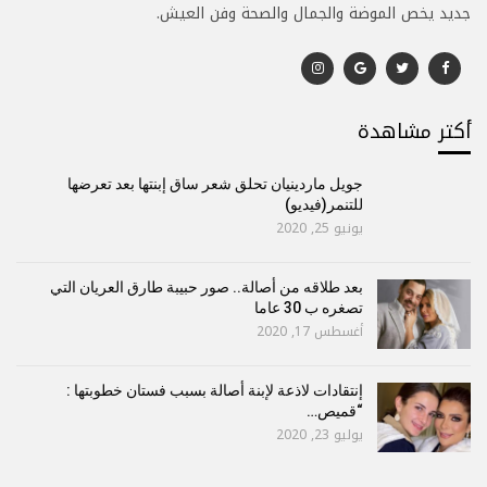
جديد يخص الموضة والجمال والصحة وفن العيش.
أكتر مشاهدة
جويل ماردينيان تحلق شعر ساق إبنتها بعد تعرضها
للتنمر(فيديو)
يونيو 25, 2020
بعد طلاقه من أصالة.. صور حبيبة طارق العريان التي
تصغره ب 30 عاما
أغسطس 17, 2020
إنتقادات لاذعة لإبنة أصالة بسبب فستان خطوبتها :
“قميص…
يوليو 23, 2020