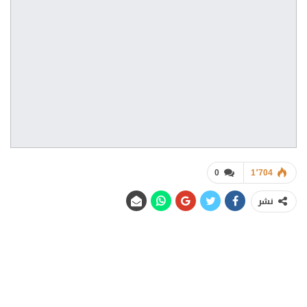
0
1٬704
نشر