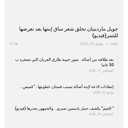
جويل ماردينيان تحلق شعر ساق إبنتها بعد تعرضها
للتنمر(فيديو)
عالية
يونيو 25, 2020
0
بعد طلاقه من أصالة.. صور حبيبة طارق العريان التي تصغره ب
30 عاما
أغسطس 17, 2020
إنتقادات لاذعة لإبنة أصالة بسبب فستان خطوبتها : “قميص…
يوليو 23, 2020
” الجيم” يكشف حمل ياسمين صبري.. والجمهور يحذرها (فيديو)
أغسطس 20, 2020