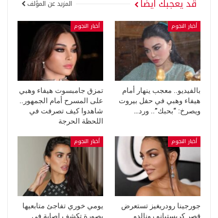
قد يعجبك ايضا
المزيد عن المؤلف
أخبار النجوم
أخبار النجوم
بالفيديو.. معجب ينهار أمام
تمزق جامبسوت هيفاء وهبي
هيفاء وهبي في حفل بيروت
على المسرح أمام الجمهور..
ويصرخ: “بحبك”.. ورد…
شاهدوا كيف تصرفت في
اللحظة الحرجة
أخبار النجوم
أخبار النجوم
جورجينا رودريغيز تستعرض
يومي خوري تفاجئ متابعيها
قصر كريستيانو رونالدو
بصورة تكشف إصابة في