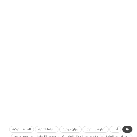
أخبار
أخبار،نجوم،تركيا
أوزان،جوفين
الدراما،التركية
الصحف،التركية
المسلسلات،التركية
حكم،بسجن،الممثل،التركي،أوزان،جوفين،13،عاما،بسبب،ضربه،حبيبته