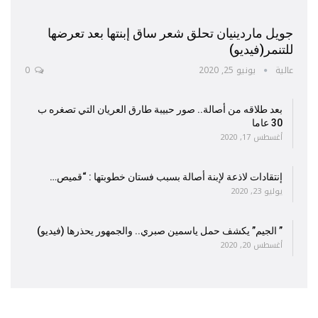
جويل ماردينيان تحلق شعر ساق إبنتها بعد تعرضها
للتنمر(فيديو)
عالية
يونيو 25, 2020
0
بعد طلاقه من أصالة.. صور حبيبة طارق العريان التي تصغره ب
30 عاما
أغسطس 17, 2020
إنتقادات لاذعة لإبنة أصالة بسبب فستان خطوبتها : “قميص…
يوليو 23, 2020
” الجيم” يكشف حمل ياسمين صبري.. والجمهور يحذرها (فيديو)
أغسطس 20, 2020