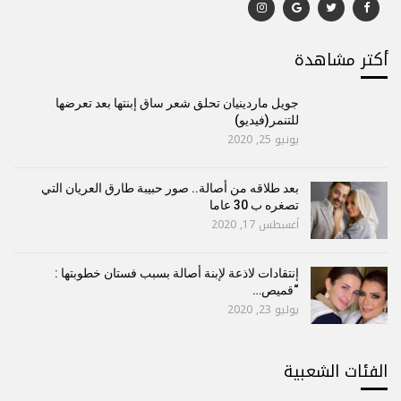
أكتر مشاهدة
جويل ماردينيان تحلق شعر ساق إبنتها بعد تعرضها
للتنمر(فيديو)
يونيو 25, 2020
بعد طلاقه من أصالة.. صور حبيبة طارق العريان التي
تصغره ب 30 عاما
أغسطس 17, 2020
إنتقادات لاذعة لإبنة أصالة بسبب فستان خطوبتها :
“قميص…
يوليو 23, 2020
الفئات الشعبية