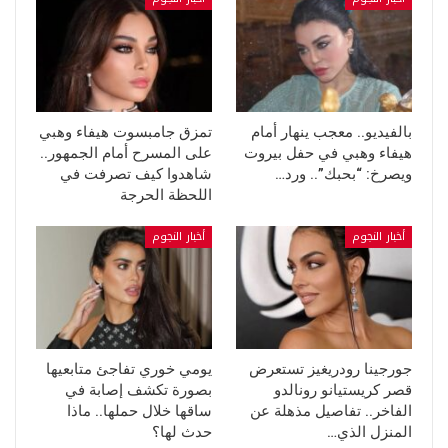
بالفيديو.. معجب ينهار أمام
تمزق جامبسوت هيفاء وهبي
هيفاء وهبي في حفل بيروت
على المسرح أمام الجمهور..
ويصرخ: “بحبك”.. ورد…
شاهدوا كيف تصرفت في
اللحظة الحرجة
أخبار النجوم
أخبار النجوم
جورجينا رودريغيز تستعرض
يومي خوري تفاجئ متابعيها
قصر كريستيانو رونالدو
بصورة تكشف إصابة في
الفاخر.. تفاصيل مذهلة عن
ساقها خلال حملها.. ماذا
المنزل الذي…
حدث لها؟