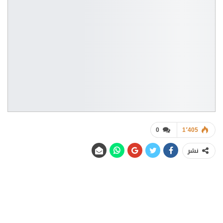
0
1٬405
نشر