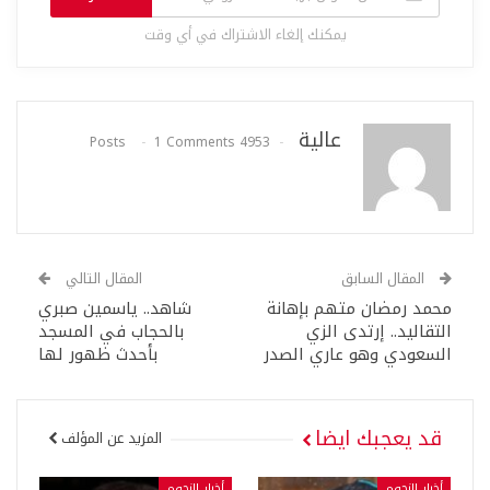
يمكنك إلغاء الاشتراك في أي وقت
عالية
1 Comments
4953 Posts
المقال السابق
المقال التالي
محمد رمضان متهم بإهانة
شاهد.. ياسمين صبري
التقاليد.. إرتدى الزي
بالحجاب في المسجد
السعودي وهو عاري الصدر
بأحدث ظهور لها
قد يعجبك ايضا
المزيد عن المؤلف
أخبار النجوم
أخبار النجوم