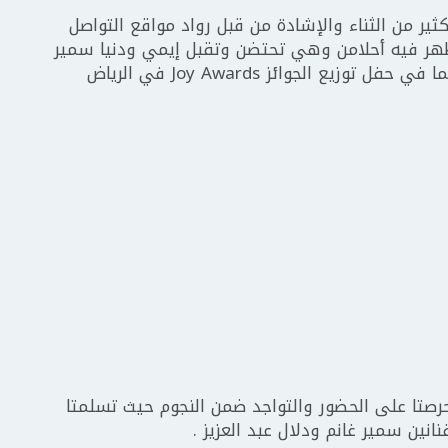
كثير من الثناء والإشادة من قبل رواد مواقع التواصل
ظهر فيه أحلامن وهي تحتضن وتقبل إيمي ودنيا سمير
غانم بحرارة وحنان عند رؤيتهما والإلتقاء بهما في حفل توزيع الجوائز Joy Awards في الرياض
حرصتا على الحضور والتواجد ضمن النجوم حيث تسلمتا
انين سمير غانم ودلال عبد العزيز .