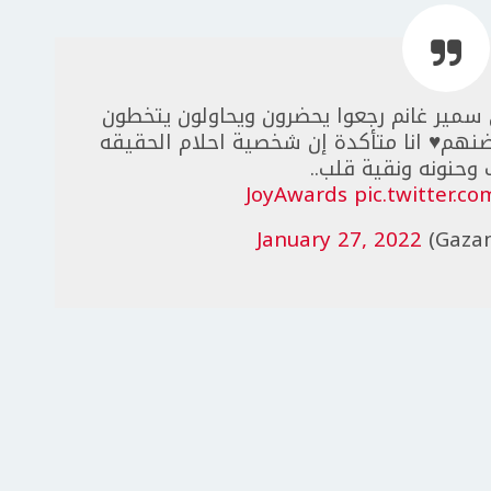
سمير غانم رجعوا يحضرون ويحاولون يتخطون
هم♥️ انا متأكدة إن شخصية احلام الحقيقه
 وحنونه ونقية قلب..
pic.twitter.
January 27, 2022