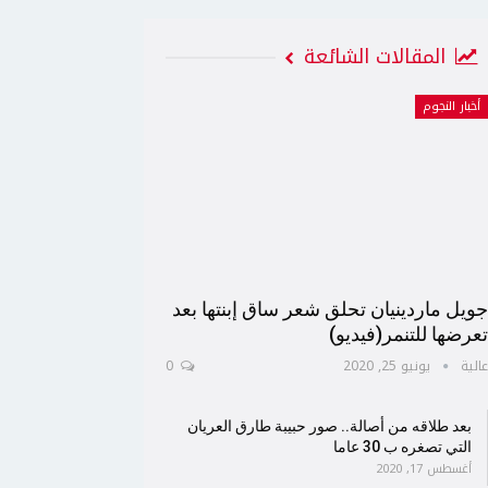
المقالات الشائعة
أخبار النجوم
ويل ماردينيان تحلق شعر ساق إبنتها بعد
عرضها للتنمر(فيديو)
الية
يونيو 25, 2020
0
بعد طلاقه من أصالة.. صور حبيبة طارق العريان
التي تصغره ب 30 عاما
أغسطس 17, 2020