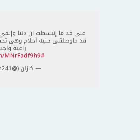
على قد ما إنبسطت ان دنيا وإيمي 
قد ماوصلتني حنية أحلام وهي تحضن
راعية واجب
com/MNrFadf9h9
#JoyAwards
— كازان (@Gazan241)