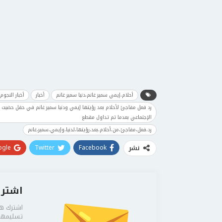
أحلام،إيمي سمير غانم،دنيا سمير غانم
أخبار
أخبار النجوم
رد فعل مفاجئ لأحلام بعد رؤيتها إيمي ودنيا سمير غانم في حفل حضيت الفن
الإجتماعي بعدما تم تداول مقطع
رد،فعل،مفاجئ،من،أحلام،بعد،رؤيتها،لدنيا،وإيمي،سمير،غانم
gle+
Twitter
Facebook
نشر
اشترك
اشترك هن
تسليمها 