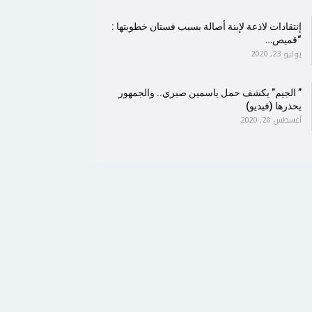
إنتقادات لاذعة لإبنة أصالة بسبب فستان خطوبتها :
“قميص…
يوليو 23, 2020
” الجيم” يكشف حمل ياسمين صبري.. والجمهور
يحذرها (فيديو)
أغسطس 20, 2020