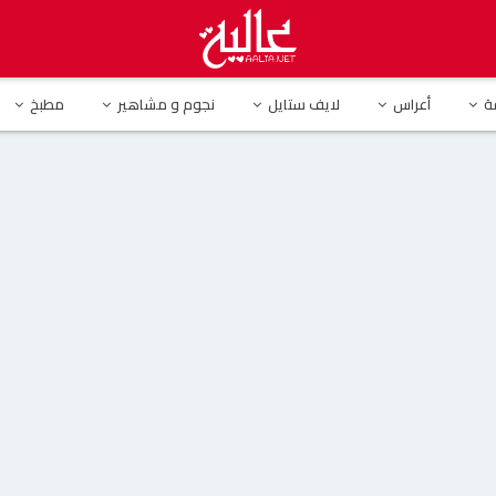
ن أحلام بعد رؤيتها إيمي ودنيا سمير غانم في حفل Joy Awards
ة
أعراس
لايف ستايل
نجوم و مشاهير
مطبخ