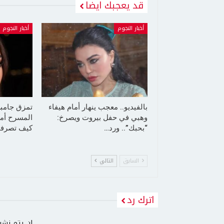
قد يعجبك ايضا
أخبار النجوم
أخبار النجوم
بالفيديو.. معجب ينهار أمام هيفاء
تمزق جامب
وهبي في حفل بيروت ويصرخ:
المسرح أما
“بحبك”.. ورد…
كيف تصرفت
السابق
التالي
اترك رد
لن يتم نشر 