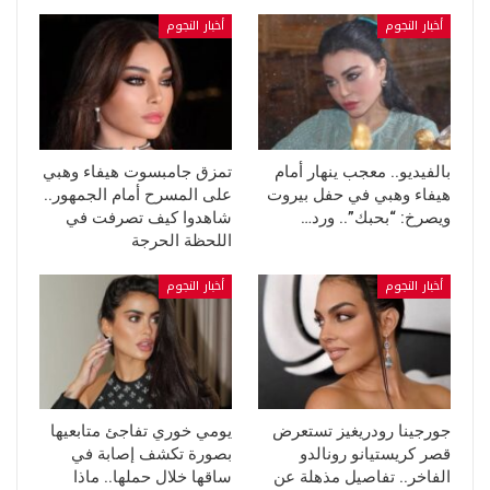
أخبار النجوم
أخبار النجوم
بالفيديو.. معجب ينهار أمام
تمزق جامبسوت هيفاء وهبي
هيفاء وهبي في حفل بيروت
على المسرح أمام الجمهور..
ويصرخ: “بحبك”.. ورد…
شاهدوا كيف تصرفت في
اللحظة الحرجة
أخبار النجوم
أخبار النجوم
جورجينا رودريغيز تستعرض
يومي خوري تفاجئ متابعيها
قصر كريستيانو رونالدو
بصورة تكشف إصابة في
الفاخر.. تفاصيل مذهلة عن
ساقها خلال حملها.. ماذا