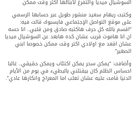
السوشيال ميديا والتفرغ لأبنائها أكثر وقت ممكن.
وكتبت ريهام سعيد منشور طويل عبر حسابها الرسمي
على موقع التواصل الإجتماعي فايسبوك قالت فيه:
“اقسم بالله كل حرف هاكتبه صادق ومن قلبي.. انا حسه
ان انا هاموت قريب عشان كده هابعد عن السوشيال ميديا
عشان اقعد مع اولادي اكتر وقت ممكن خصوصا ابني
الصغير”
وأضافت: “يمكن سحر يمكن اكتئاب ويمكن حقيقي.. غالبا
احساس الظلم كان بيقتلني بالبطيء في يوم من الأيام
الدنيا قامت عليه عشان تعلب اما المعراج وانكارها عادي”.