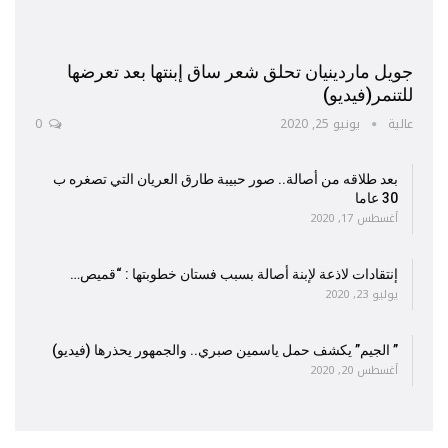
جويل ماردينيان تحلق شعر ساق إبنتها بعد تعرضها
للتنمر(فيديو)
عالية
يونيو 25, 2020
0
بعد طلاقه من أصالة.. صور حبيبة طارق العريان التي تصغره ب
30 عاما
أغسطس 17, 2020
إنتقادات لاذعة لإبنة أصالة بسبب فستان خطوبتها : “قميص…
يوليو 23, 2020
” الجيم” يكشف حمل ياسمين صبري.. والجمهور يحذرها (فيديو)
أغسطس 20, 2020