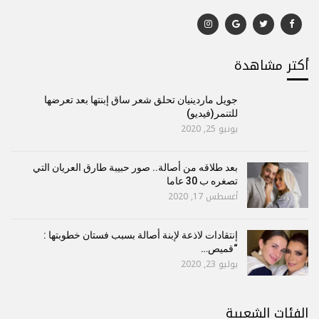
أكتر مشاهدة
جويل ماردينيان تحلق شعر ساق إبنتها بعد تعرضها
للتنمر(فيديو)
يونيو 25, 2020
بعد طلاقه من أصالة.. صور حبيبة طارق العريان التي
تصغره ب 30 عاما
أغسطس 17, 2020
إنتقادات لاذعة لإبنة أصالة بسبب فستان خطوبتها :
“قميص…
يوليو 23, 2020
الفئات الشعبية