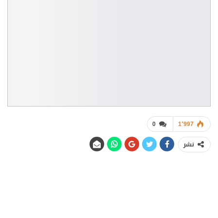
0
1٬997
نشر