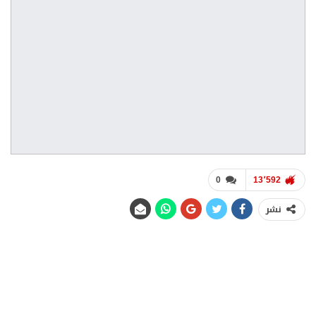
0
13٬592
نشر