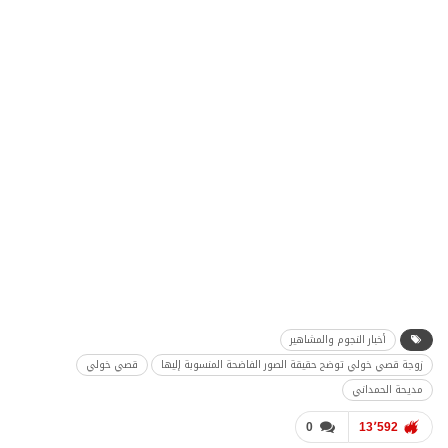
أخبار النجوم والمشاهير
زوجة قصي خولي توضح حقيقة الصور الفاضحة المنسوبة إليها
قصي خولي
مديحة الحمداني
0
13٬592