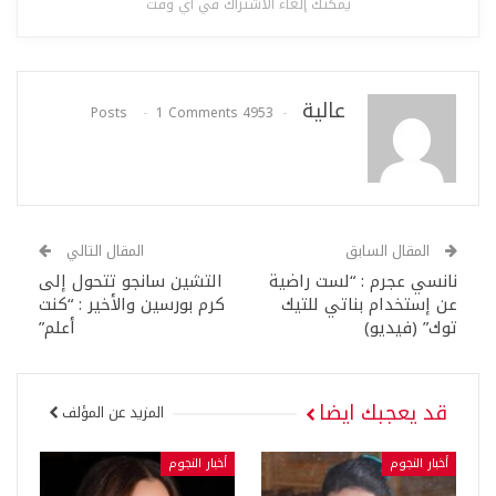
يمكنك إلغاء الاشتراك في أي وقت
عالية
1 Comments
4953 Posts
المقال السابق
المقال التالي
نانسي عجرم : “لست راضية
التشين سانجو تتحول إلى
عن إستخدام بناتي للتيك
كرم بورسين والأخير : “كنت
توك” (فيديو)
أعلم”
قد يعجبك ايضا
المزيد عن المؤلف
أخبار النجوم
أخبار النجوم