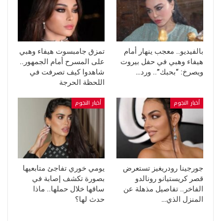
بالفيديو.. معجب ينهار أمام
تمزق جامبسوت هيفاء وهبي
هيفاء وهبي في حفل بيروت
على المسرح أمام الجمهور..
ويصرخ: “بحبك”.. ورد…
شاهدوا كيف تصرفت في
اللحظة الحرجة
أخبار النجوم
أخبار النجوم
جورجينا رودريغيز تستعرض
يومي خوري تفاجئ متابعيها
قصر كريستيانو رونالدو
بصورة تكشف إصابة في
الفاخر.. تفاصيل مذهلة عن
ساقها خلال حملها.. ماذا
المنزل الذي…
حدث لها؟