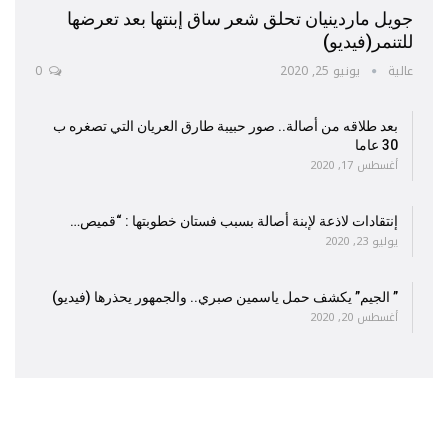
جويل ماردينيان تحلق شعر ساق إبنتها بعد تعرضها
للتنمر(فيديو)
عالية
يونيو 25, 2020
0
بعد طلاقه من أصالة.. صور حبيبة طارق العريان التي تصغره ب
30 عاما
أغسطس 17, 2020
إنتقادات لاذعة لإبنة أصالة بسبب فستان خطوبتها : “قميص…
يوليو 23, 2020
” الجيم” يكشف حمل ياسمين صبري.. والجمهور يحذرها (فيديو)
أغسطس 20, 2020