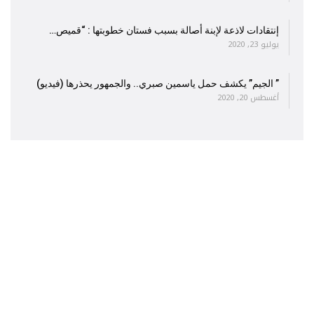
إنتقادات لاذعة لإبنة أصالة بسبب فستان خطوبتها : “قميص…
يوليو 23, 2020
” الجيم” يكشف حمل ياسمين صبري.. والجمهور يحذرها (فيديو)
أغسطس 20, 2020