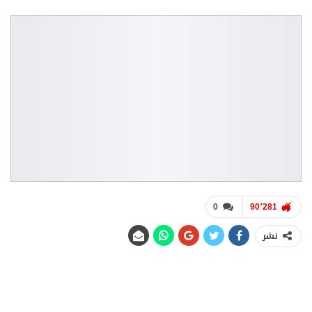
0
90٬281
نشر