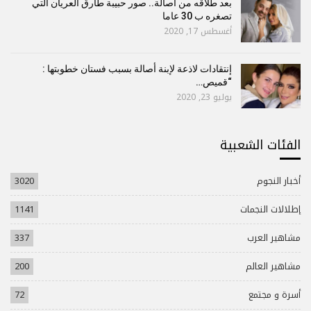
بعد طلاقه من أصالة.. صور حبيبة طارق العريان التي
تصغره ب 30 عاما
أغسطس 17, 2020
إنتقادات لاذعة لإبنة أصالة بسبب فستان خطوبتها :
“قميص…
يوليو 23, 2020
الفئات الشعبية
أخبار النجوم
3020
إطلالات النجمات
1141
مشاهير العرب
337
مشاهير العالم
200
أسرة و مجتمع
72