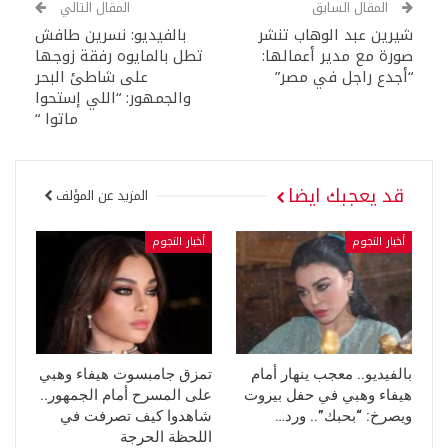
المقال السابق
المقال التالي
شيرين عبد الوهاب تنشر
بالفيديو: نسرين طافش
صورة مع مدير أعمالها:
تطل بالمايوه رفقة زوجها
“أجدع راجل في مصر”
على شاطئ البحر
والجمهور: “اللي إستحوا
ماتوا “
قد يعجبك ايضا
المزيد عن المؤلف
أخبار النجوم
أخبار النجوم
بالفيديو.. معجب ينهار أمام
تمزق جامبسوت هيفاء وهبي
هيفاء وهبي في حفل بيروت
على المسرح أمام الجمهور..
ويصرخ: “بحبك”.. ورد…
شاهدوا كيف تصرفت في
اللحظة الحرجة