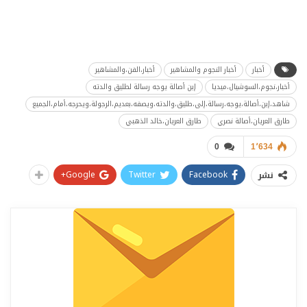
أخبار
أخبار النجوم والمشاهير
أخبار،الفن،والمشاهير
أخبار،نجوم،السوشيال،ميديا
إبن أصالة يوجه رسالة لطليق والدته
شاهد،إبن،أصالة،يوجه،رسالة،إلى،طليق،والدته،ويصفه،بعديم،الرجولة،ويحرجه،أمام،الجميع
طارق العريان،أصالة نصري
طارق العريان،خالد الذهبي
0
1٬634
Google+
Twitter
Facebook
نشر