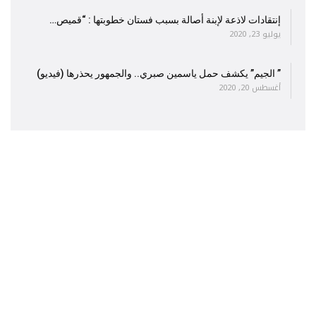
إنتقادات لاذعة لإبنة أصالة بسبب فستان خطوبتها : “قميص…
يوليو 23, 2020
” الجيم” يكشف حمل ياسمين صبري.. والجمهور يحذرها (فيديو)
أغسطس 20, 2020