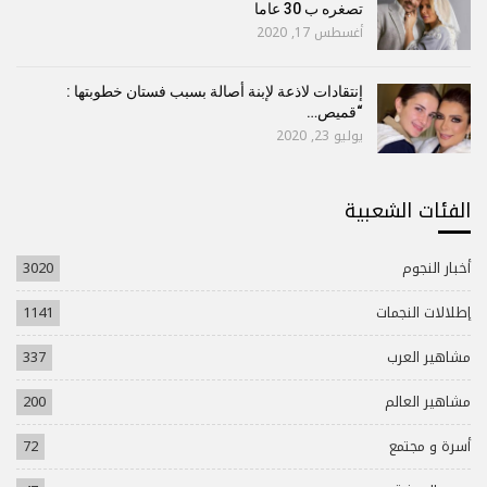
تصغره ب 30 عاما
أغسطس 17, 2020
إنتقادات لاذعة لإبنة أصالة بسبب فستان خطوبتها :
“قميص…
يوليو 23, 2020
الفئات الشعبية
أخبار النجوم
3020
إطلالات النجمات
1141
مشاهير العرب
337
مشاهير العالم
200
أسرة و مجتمع
72