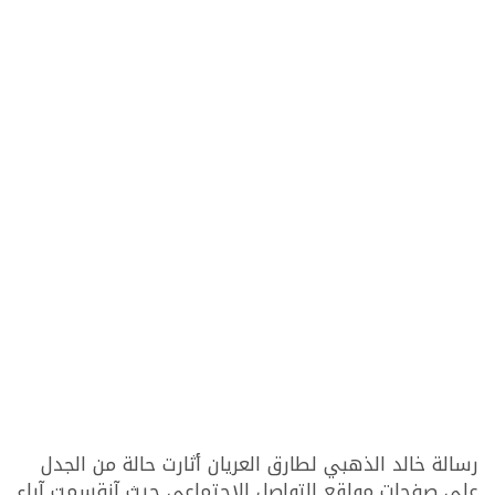
رسالة خالد الذهبي لطارق العريان أثارت حالة من الجدل
على صفحات مواقع التواصل الإجتماعي حيث آنقسمت آراء