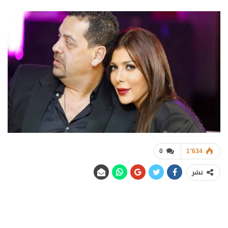
0
1٬634
نشر