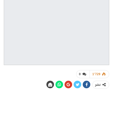
0
1٬729
نشر