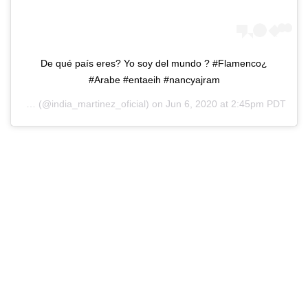
¿De qué país eres? Yo soy del mundo ? #Flamenco
#Arabe #entaeih #nancyajram
Martínez
(@india_martinez_oficial) on
Jun 6, 2020 at 2:45pm PDT