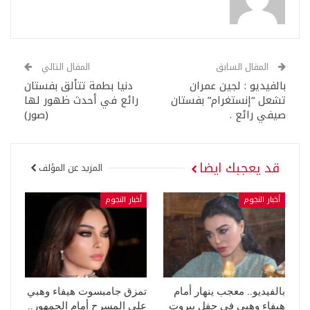
المقال السابق
المقال التالي
بالفيديو : لجين عمران
دنيا بطمة تتألق بفستان
تشعل “إنستغرام” بفستان
رائع في أحدث ظهور لها
صيفي رائع .
(صور)
قد يعجبك ايضا
المزيد عن المؤلف
أخبار النجوم
أخبار النجوم
بالفيديو.. معجب ينهار أمام
تمزق جامبسوت هيفاء وهبي
هيفاء وهبي في حفل بيروت
على المسرح أمام الجمهور..