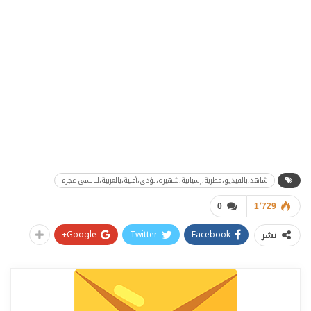
شاهد،بالفيديو،مطربة،إسبانية،شهيرة،تؤدي،أغنية،بالعربية،لنانسي عجرم
0
1٬729
Google+
Twitter
Facebook
نشر