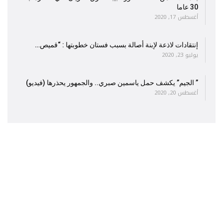
30 عاما
أغسطس 17, 2020
إنتقادات لاذعة لإبنة أصالة بسبب فستان خطوبتها : “قميص…
يوليو 23, 2020
” الجيم” يكشف حمل ياسمين صبري.. والجمهور يحذرها (فيديو)
أغسطس 20, 2020