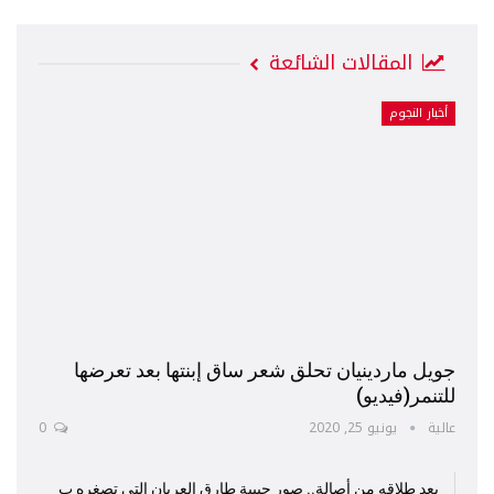
المقالات الشائعة
أخبار النجوم
جويل ماردينيان تحلق شعر ساق إبنتها بعد تعرضها
للتنمر(فيديو)
عالية
يونيو 25, 2020
0
بعد طلاقه من أصالة.. صور حبيبة طارق العريان التي تصغره ب