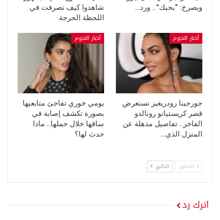
ويصرخ: “بحبك”.. ورد…
شاهدوا كيف تصرفت في
اللحظة الحرجة
أخبار النجوم
أخبار النجوم
جورجينا رودريغيز تستعرض
يومي خوري تفاجئ متابعيها
قصر كريستيانو رونالدو
بصورة تكشف إصابة في
الفاخر.. تفاصيل مذهلة عن
ساقها خلال حملها.. ماذا
المنزل الذي…
حدث لها؟
السابق
التالي
اترك رد