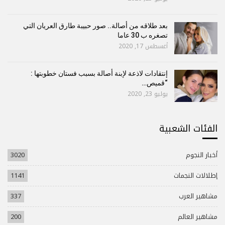
بعد طلاقه من أصالة.. صور حبيبة طارق العريان التي
تصغره ب 30 عاما
أغسطس 17, 2020
إنتقادات لاذعة لإبنة أصالة بسبب فستان خطوبتها :
“قميص…
يوليو 23, 2020
الفئات الشعبية
أخبار النجوم
3020
إطلالات النجمات
1141
مشاهير العرب
337
مشاهير العالم
200