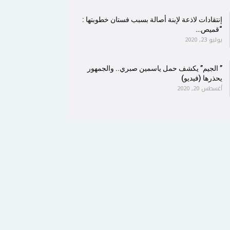
إنتقادات لاذعة لإبنة أصالة بسبب فستان خطوبتها :
“قميص…
يوليو 23, 2020
” الجيم” يكشف حمل ياسمين صبري.. والجمهور
يحذرها (فيديو)
أغسطس 20, 2020