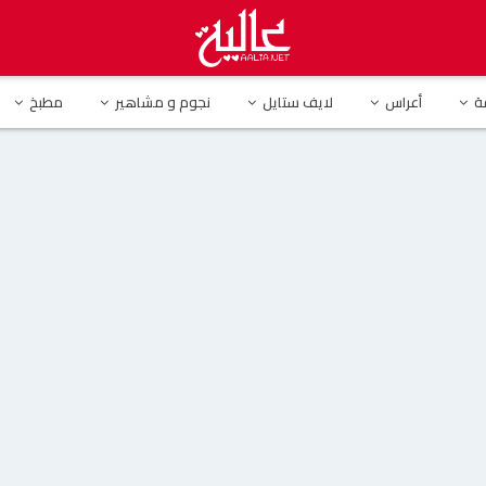
ة يتغزل بها ويقطع لها وعدا.. وهي ترد
ة
أعراس
لايف ستايل
نجوم و مشاهير
مطبخ