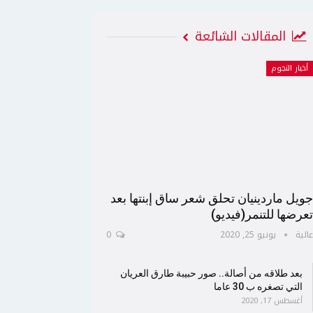
المقالات الشائعة
أخبار النجوم
ويل ماردينيان تحلق شعر ساق إبنتها بعد
عرضها للتنمر(فيديو)
الية
يونيو 25, 2020
0
بعد طلاقه من أصالة.. صور حبيبة طارق العريان
التي تصغره ب 30 عاما
أغسطس 17, 2020