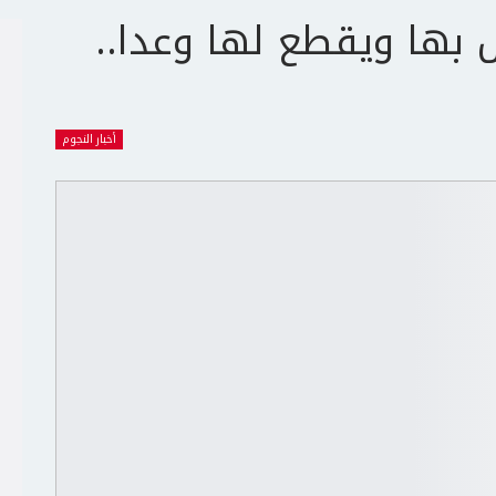
 بها ويقطع لها وعدا..
أخبار النجوم
ج
ت
ع