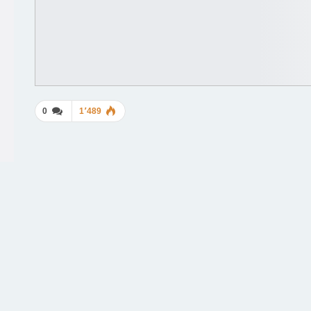
0
1٬489