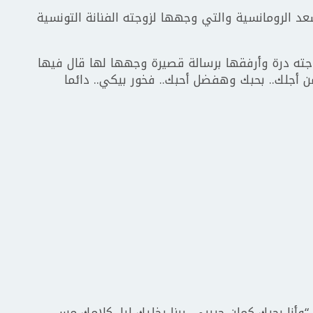
 الرومانسية والتي وجهها لزوجته الفنانة التونسية
وجته درة وأرفقها برسالة قصيرة وجهها لها قال فيها
من أجلك.. بحبك وهفضل أحبك.. فخور بيكي.. دائما
“وأنا بحبك كمان حبيبي، ربنا يخليك ليا، كلامك مس