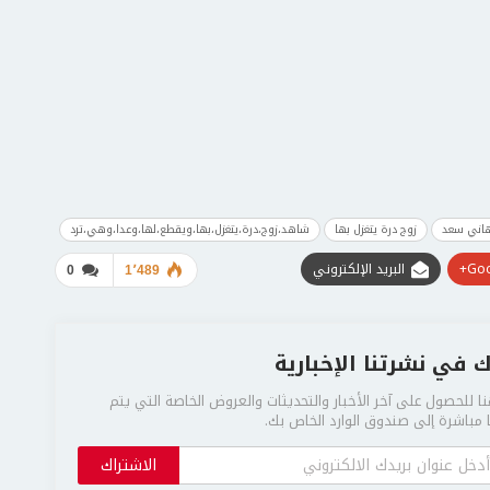
هاني سعد
زوج درة يتغزل بها
شاهد،زوج،درة،يتغزل،بها،ويقطع،لها،وعدا،وهي،ترد
Goo
البريد الإلكتروني
0
1٬489
 في نشرتنا الإخبارية
ا للحصول على آخر الأخبار والتحديثات والعروض الخاصة التي يتم
مباشرة إلى صندوق الوارد الخاص بك.
الاشتراك