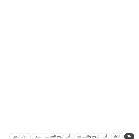
أخبار
أخبار النجوم والمشاهير
أخبار،نجوم،السوشيال،ميديا
أصالة نصري