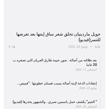
جويل ماردينيان تحلق شعر ساق إبنتها بعد تعرضها
للتنمر(فيديو)
عالية
يونيو 25, 2020
0
بعد طلاقه من أصالة.. صور حبيبة طارق العريان التي تصغره ب
30 عاما
أغسطس 17, 2020
إنتقادات لاذعة لإبنة أصالة بسبب فستان خطوبتها : “قميص…
يوليو 23, 2020
” الجيم” يكشف حمل ياسمين صبري.. والجمهور يحذرها (فيديو)
أغسطس 20, 2020