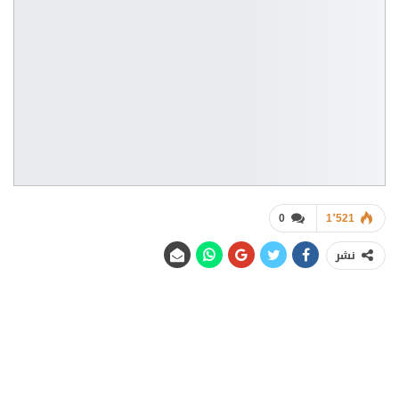
0
1٬521
نشر