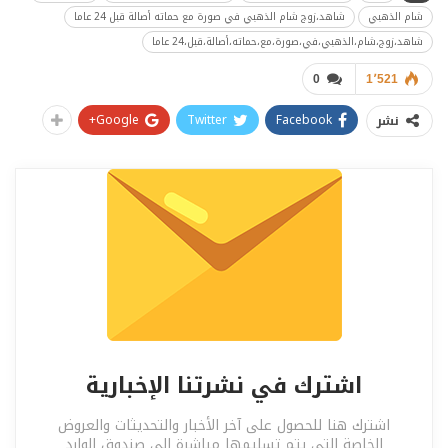
شام الذهبي
شاهد،زوج شام الذهبي في صورة مع حماته أصالة قبل 24 عاما
شاهد،زوج،شام،الذهبي،في،صورة،مع،حماته،أصالة،قبل،24 عاما
0
1٬521
Google+
Twitter
Facebook
نشر
اشترك في نشرتنا الإخبارية
اشترك هنا للحصول على آخر الأخبار والتحديثات والعروض
الخاصة التي يتم تسليمها مباشرة إلى صندوق الوارد