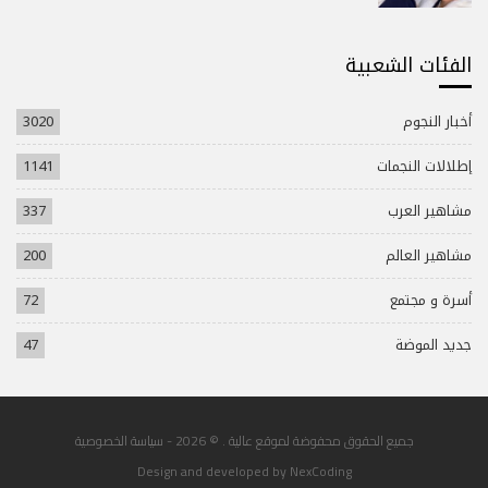
الفئات الشعبية
أخبار النجوم
3020
إطلالات النجمات
1141
مشاهير العرب
337
مشاهير العالم
200
أسرة و مجتمع
72
جديد الموضة
47
جميع الحقوق محفوضة لموقع عالية . © 2026 -
سياسة الخصوصية
Design and developed by
NexCoding