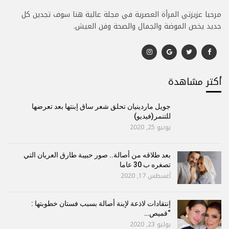
مرحبا عزيزتي المرأة العصرية في مجلة عالية هنا سوف تجدين كل
جديد يخص الموضة والجمال والصحة وفن العيش.
أكتر مشاهدة
جويل ماردينيان تحلق شعر ساق إبنتها بعد تعرضها
للتنمر(فيديو)
يونيو 25, 2020
بعد طلاقه من أصالة.. صور حبيبة طارق العريان التي
تصغره ب 30 عاما
أغسطس 17, 2020
إنتقادات لاذعة لإبنة أصالة بسبب فستان خطوبتها :
“قميص…
يوليو 23, 2020