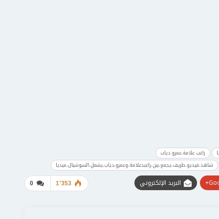
ا
راغب علامة،عمرو دياب
شاهد،فيديو،طريف،يجمع،بين،راغبدعلامة،وعمرو،دياب،يشعل،السوشيال،ميديا
Goo
البريد الإلكتروني
0
1٬353