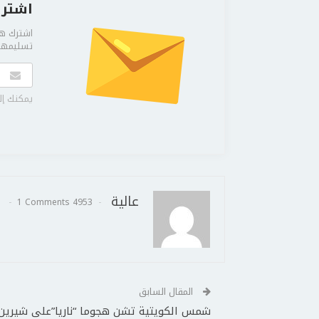
اشترك
اشترك هن
تسليمها 
يمكنك إل
عالية
1 Comments
4953 Posts
المقال السابق
شمس الكويتية تشن هجوما “ناريا”على شيرين