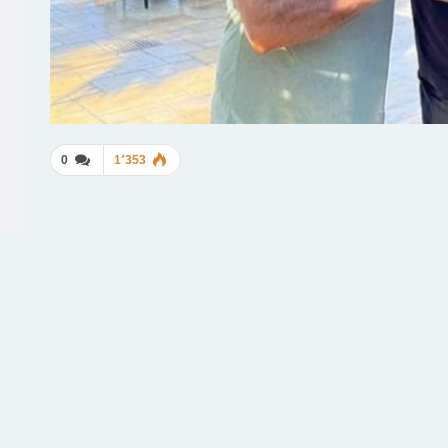
0
1٬353