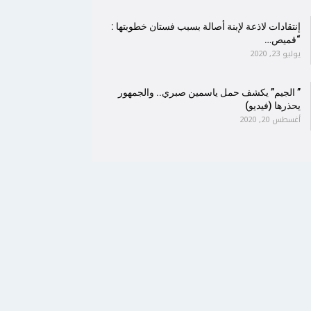
إنتقادات لاذعة لإبنة أصالة بسبب فستان خطوبتها :
“قميص…
يوليو 23, 2020
” الجيم” يكشف حمل ياسمين صبري.. والجمهور
يحذرها (فيديو)
أغسطس 20, 2020