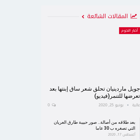
المقالات الشائعة
أخبار النجوم
ويل ماردينيان تحلق شعر ساق إبنتها بعد
عرضها للتنمر(فيديو)
الية
يونيو 25, 2020
0
بعد طلاقه من أصالة.. صور حبيبة طارق العريان
التي تصغره ب 30 عاما
أغسطس 17, 2020