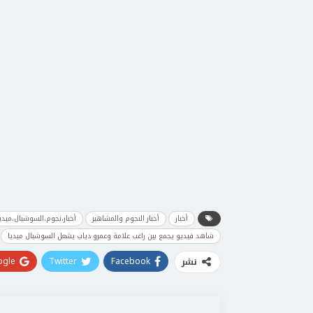
أخبار
أخبار النجوم والمشاهير
أخبار،نجوم،السوشيال،ميدي
شاهد فيديو يجمع بين راغب علامة وعمرو دياب يشعل السوشيال ميديا
gle+
Twitter
Facebook
نشر