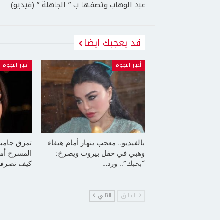
عبد الوهاب وتصفها ب ” الجاهلة ” (فيديو)
قد يعجبك ايضا
أخبار النجوم
أخبار النجوم
بالفيديو.. معجب ينهار أمام هيفاء
تمزق جامب
وهبي في حفل بيروت ويصرخ:
المسرح أما
“بحبك”.. ورد…
كيف تصرفت
السابق
التالي