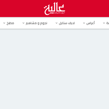
 طريف يجمع بين راغب علامة وعمرو دياب يشعل السوشيال ميديا
ة
أعراس
لايف ستايل
نجوم و مشاهير
مطبخ