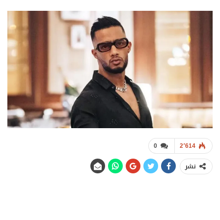
0
2٬614
نشر