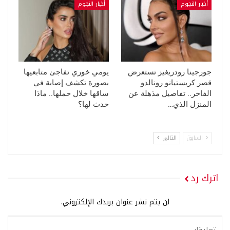
أخبار النجوم
أخبار النجوم
جورجينا رودريغيز تستعرض
يومي خوري تفاجئ متابعيها
قصر كريستيانو رونالدو
بصورة تكشف إصابة في
الفاخر.. تفاصيل مذهلة عن
ساقها خلال حملها.. ماذا
المنزل الذي…
حدث لها؟
السابق
التالي
اترك رد
لن يتم نشر عنوان بريدك الإلكتروني.