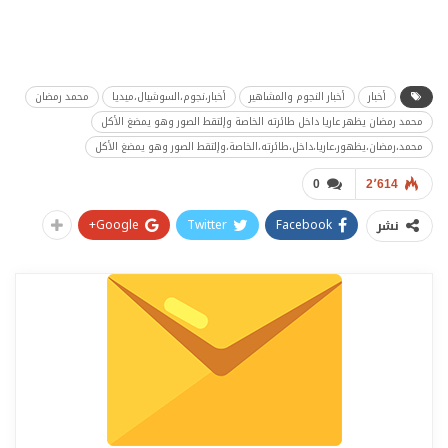
أخبار
أخبار النجوم والمشاهير
أخبار،نجوم،السوشيال،ميديا
محمد رمضان
محمد رمضان يظهر عاريا داخل طائرته الخاصة وإلتقط الصور وهو يمضغ الأكل
محمد،رمضان،يظهور،عاريا،داخل،طائرته،الخاصة،وإلتقط الصور وهو يمضغ الأكل
0
2٬614
Google+
Twitter
Facebook
نشر