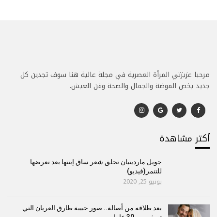
مرحبا عزيزتي المرأة العصرية في مجلة عالية هنا سوف تجدين كل
جديد يخص الموضة والجمال والصحة وفن العيش.
أكتر مشاهدة
جويل ماردينيان تحلق شعر ساق إبنتها بعد تعرضها
للتنمر(فيديو)
يونيو 25, 2020
بعد طلاقه من أصالة.. صور حبيبة طارق العريان التي
تصغره ب 30 عاما