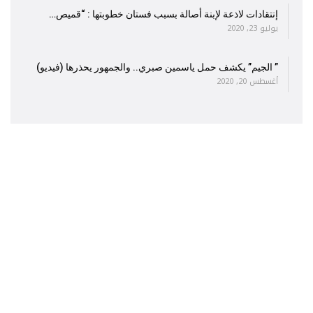
إنتقادات لاذعة لإبنة أصالة بسبب فستان خطوبتها : “قميص…
يوليو 23, 2020
” الجيم” يكشف حمل ياسمين صبري.. والجمهور يحذرها (فيديو)
أغسطس 20, 2020