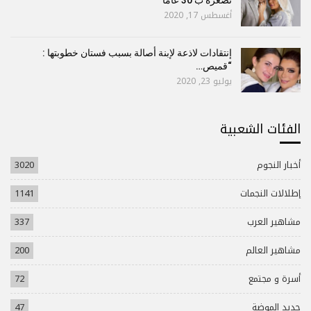
أغسطس 17, 2020
إنتقادات لاذعة لإبنة أصالة بسبب فستان خطوبتها :
“قميص…
يوليو 23, 2020
الفئات الشعبية
أخبار النجوم
3020
إطلالات النجمات
1141
مشاهير العرب
337
مشاهير العالم
200
أسرة و مجتمع
72
جديد الموضة
47