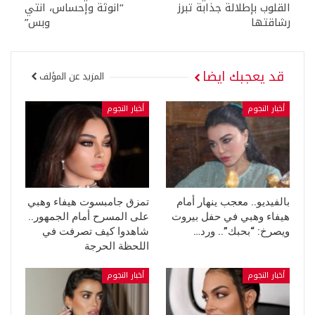
القلوب بإطلالة جذابة تبرز
“انوثة وإحساس، انتي
رشاقتها
وبس”
قد يعجبك ايضا
المزيد عن المؤلف
أخبار النجوم
أخبار النجوم
بالفيديو.. معجب ينهار أمام
تمزق جامبسوت هيفاء وهبي
هيفاء وهبي في حفل بيروت
على المسرح أمام الجمهور..
ويصرخ: “بحبك”.. ورد…
شاهدوا كيف تصرفت في
اللحظة الحرجة
أخبار النجوم
أخبار النجوم