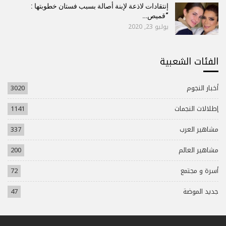
إنتقادات لاذعة لإبنة أصالة بسبب فستان خطوبتها :
“قميص…
يوليو 23, 2020
الفئات الشعبية
أخبار النجوم
3020
إطلالات النجمات
1141
مشاهير العرب
337
مشاهير العالم
200
أسرة و مجتمع
72
جديد الموضة
47