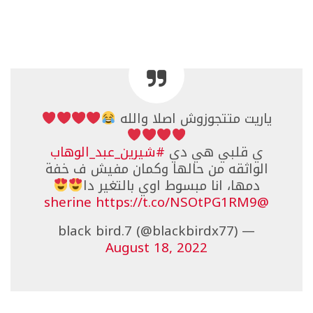
ياريت متتجوزوش اصلا والله
ي قلبي هي دي
#شيرين_عبد_الوهاب
الواثقه من حالها وكمان مفيش ف خفة
دمها، انا مبسوط اوي بالتغير دا
https://t.co/NSOtPG1RM9
@sherine
— black bird.7 (@blackbirdx77)
August 18, 2022