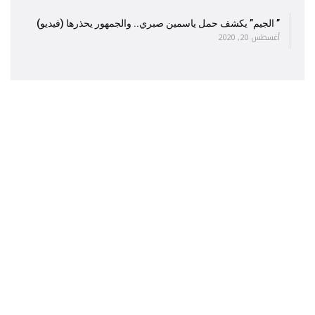
” الجيم” يكشف حمل ياسمين صبري.. والجمهور يحذرها (فيديو)
أغسطس 20, 2020