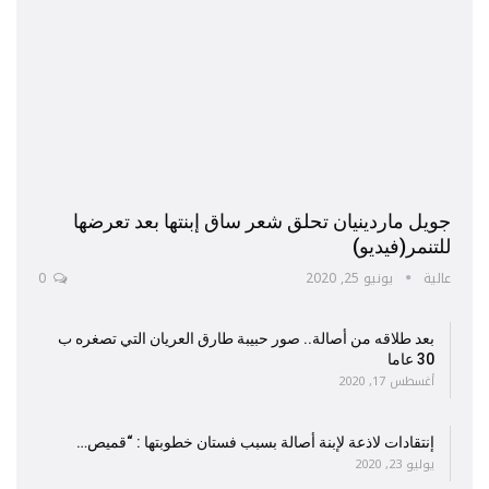
جويل ماردينيان تحلق شعر ساق إبنتها بعد تعرضها
للتنمر(فيديو)
عالية
يونيو 25, 2020
0
بعد طلاقه من أصالة.. صور حبيبة طارق العريان التي تصغره ب
30 عاما
أغسطس 17, 2020
إنتقادات لاذعة لإبنة أصالة بسبب فستان خطوبتها : “قميص…
يوليو 23, 2020