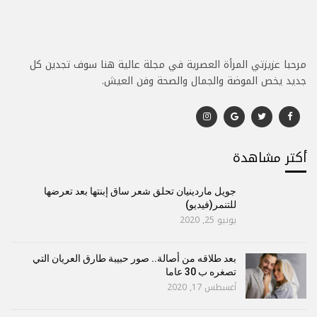
مرحبا عزيزتي المرأة العصرية في مجلة عالية هنا سوف تجدين كل
جديد يخص الموضة والجمال والصحة وفن العيش.
أكتر مشاهدة
جويل ماردينيان تحلق شعر ساق إبنتها بعد تعرضها
للتنمر(فيديو)
يونيو 25, 2020
بعد طلاقه من أصالة.. صور حبيبة طارق العريان التي
تصغره ب 30 عاما
أغسطس 17, 2020