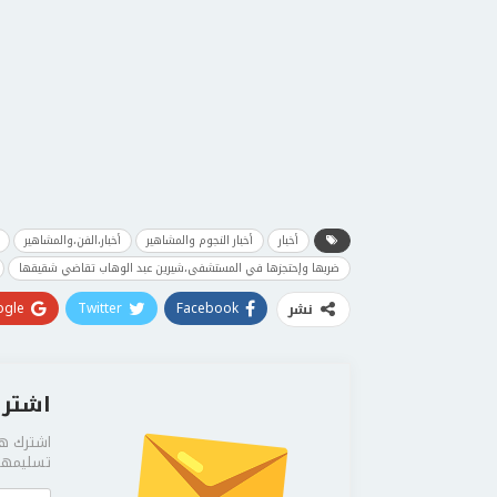
أخبار
أخبار النجوم والمشاهير
أخبار،الفن،والمشاهير
ضربها وإحتجزها في المستشفى،شيرين عبد الوهاب تقاضي شقيقها
gle+
Twitter
Facebook
نشر
اشترك
اشترك هن
تسليمها 