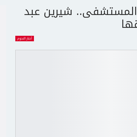
المستشفى.. شيرين عبد
ها
أخبار النجوم
ج
ت
ع