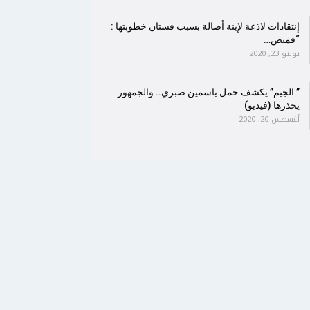
إنتقادات لاذعة لإبنة أصالة بسبب فستان خطوبتها :
“قميص…
يوليو 23, 2020
” الجيم” يكشف حمل ياسمين صبري.. والجمهور
يحذرها (فيديو)
أغسطس 20, 2020