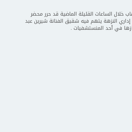
 خلال الساعات القليلة الماضية قد حرر محضر
سمي والذي حمل رقم 12436 لسنة 2022 إداري النزهة يتهم فيه شقيق الفنانة شيرين عبد
ازها في أحد المنستشفيات .