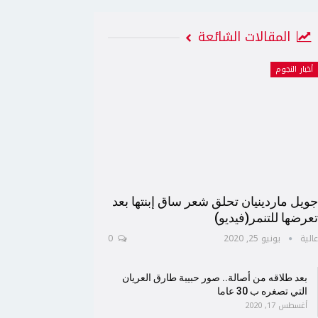
المقالات الشائعة
أخبار النجوم
ويل ماردينيان تحلق شعر ساق إبنتها بعد
عرضها للتنمر(فيديو)
الية
يونيو 25, 2020
0
بعد طلاقه من أصالة.. صور حبيبة طارق العريان
التي تصغره ب 30 عاما
أغسطس 17, 2020