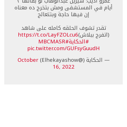
عمرو أديب: شيرين عبدالوهاب لو بقالها ٣
أيام في المستشفى ومش بتخرج ده معناه
إن فيها حاجة وبتتعالج
تقدر تشوف الحلقه كامله على شاهد
(اتفرج ببلاش)
https://t.co/LayFZOLcu6
#الحكاية
#MBCMASR
pic.twitter.com/GUFsyGuudH
— الحكاية (@Elhekayashow)
October
16, 2022