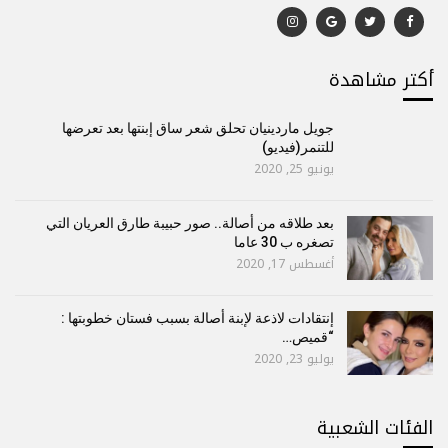
أكتر مشاهدة
جويل ماردينيان تحلق شعر ساق إبنتها بعد تعرضها
للتنمر(فيديو)
يونيو 25, 2020
بعد طلاقه من أصالة.. صور حبيبة طارق العريان التي
تصغره ب 30 عاما
أغسطس 17, 2020
إنتقادات لاذعة لإبنة أصالة بسبب فستان خطوبتها :
“قميص…
يوليو 23, 2020
الفئات الشعبية