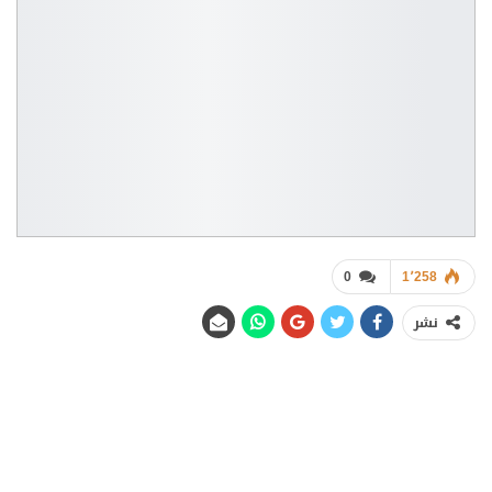
0
1٬258
نشر