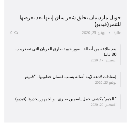
جويل ماردينيان تحلق شعر ساق إبنتها بعد تعرضها
للتنمر(فيديو)
عالية
يونيو 25, 2020
0
بعد طلاقه من أصالة.. صور حبيبة طارق العريان التي تصغره ب
30 عاما
أغسطس 17, 2020
إنتقادات لاذعة لإبنة أصالة بسبب فستان خطوبتها : “قميص…
يوليو 23, 2020
” الجيم” يكشف حمل ياسمين صبري.. والجمهور يحذرها (فيديو)
أغسطس 20, 2020