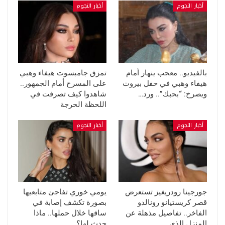
أخبار النجوم
أخبار النجوم
بالفيديو.. معجب ينهار أمام
تمزق جامبسوت هيفاء وهبي
هيفاء وهبي في حفل بيروت
على المسرح أمام الجمهور..
ويصرخ: “بحبك”.. ورد…
شاهدوا كيف تصرفت في
اللحظة الحرجة
أخبار النجوم
أخبار النجوم
جورجينا رودريغيز تستعرض
يومي خوري تفاجئ متابعيها
قصر كريستيانو رونالدو
بصورة تكشف إصابة في
الفاخر.. تفاصيل مذهلة عن
ساقها خلال حملها.. ماذا
المنزل الذي…
حدث لها؟