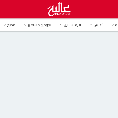
لام تخطف الأنظار في أحدث ظهور لها.. أصبحت شابة جميلة جدا
ة
أعراس
لايف ستايل
نجوم و مشاهير
مطبخ