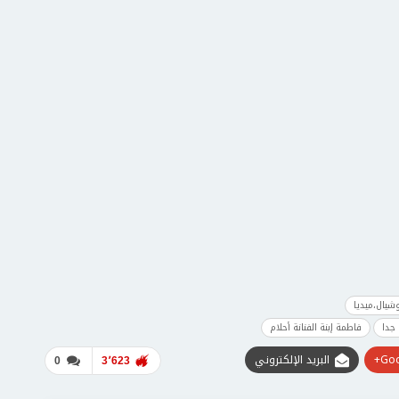
وشيال،ميديا
جدا
فاطمة إبنة الفنانة أحلام
Goo
البريد الإلكتروني
0
3٬623