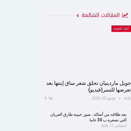
المقالات الشائعة
أخبار النجوم
ويل ماردينيان تحلق شعر ساق إبنتها بعد
عرضها للتنمر(فيديو)
الية
يونيو 25, 2020
0
بعد طلاقه من أصالة.. صور حبيبة طارق العريان
التي تصغره ب 30 عاما
أغسطس 17, 2020