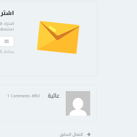
اشترك
اشترك هن
تسليمها 
يمكنك إل
عالية
1 Comments
4953 Posts
المقال السابق