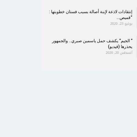
إنتقادات لاذعة لإبنة أصالة بسبب فستان خطوبتها :
“قميص…
يوليو 23, 2020
” الجيم” يكشف حمل ياسمين صبري.. والجمهور
يحذرها (فيديو)
أغسطس 20, 2020