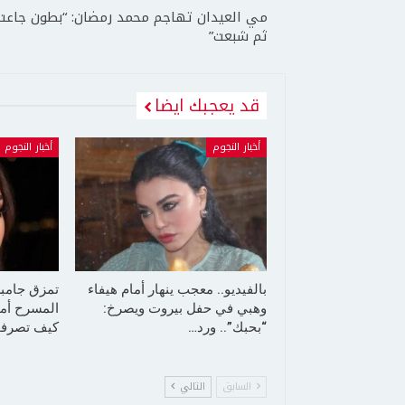
مي العيدان تهاجم محمد رمضان: “بطون جاعت
ثم شبعت”
قد يعجبك ايضا
أخبار النجوم
أخبار النجوم
بالفيديو.. معجب ينهار أمام هيفاء
تمزق جامب
وهبي في حفل بيروت ويصرخ:
المسرح أما
“بحبك”.. ورد…
كيف تصرفت
السابق
التالي