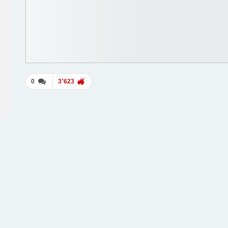
0
3٬623