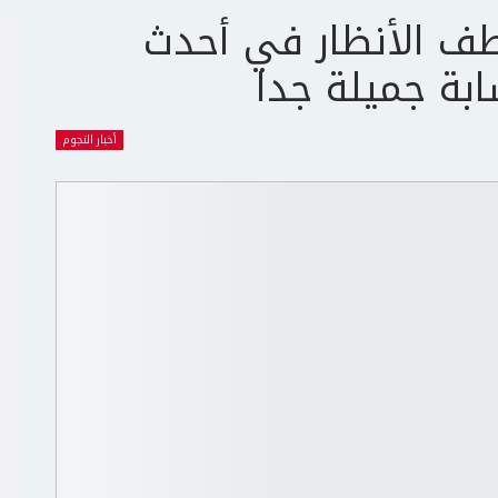
طف الأنظار في أحدث
بة جميلة جدا
أخبار النجوم
ج
ت
ع