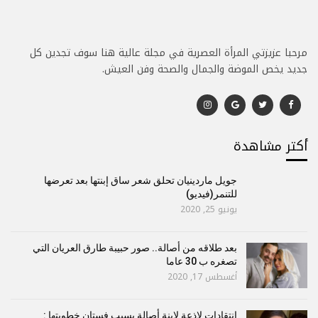
مرحبا عزيزتي المرأة العصرية في مجلة عالية هنا سوف تجدين كل
جديد يخص الموضة والجمال والصحة وفن العيش.
أكتر مشاهدة
جويل ماردينيان تحلق شعر ساق إبنتها بعد تعرضها
للتنمر(فيديو)
يونيو 25, 2020
بعد طلاقه من أصالة.. صور حبيبة طارق العريان التي
تصغره ب 30 عاما
أغسطس 17, 2020
إنتقادات لاذعة لإبنة أصالة بسبب فستان خطوبتها :