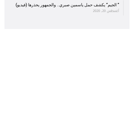
” الجيم” يكشف حمل ياسمين صبري.. والجمهور يحذرها (فيديو)
أغسطس 20, 2020