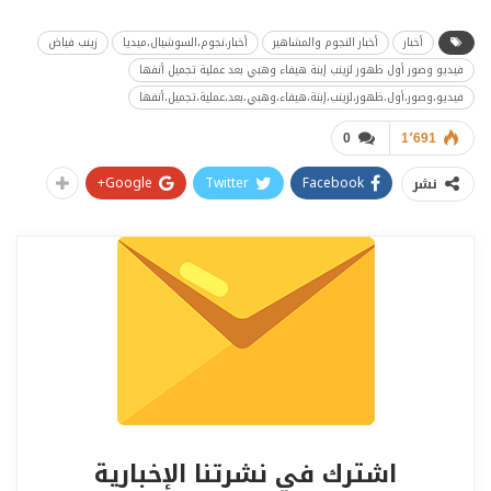
أخبار
أخبار النجوم والمشاهير
أخبار،نجوم،السوشيال،ميديا
زينب فياض
فيديو وصور أول ظهور لزينب إبنة هيفاء وهبي بعد عملية تجميل أنفها
فيديو،وصور،أول،ظهور،لزينب،إبنة،هيفاء،وهبي،بعد،عملية،تجميل،أنفها
0
1٬691
Google+
Twitter
Facebook
نشر
اشترك في نشرتنا الإخبارية