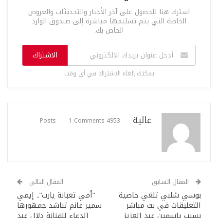
اشترك هنا للحصول على آخر الأخبار والتحديثات والعروض
الخاصة التي يتم تسليمها مباشرة إلى صندوق الوارد
الخاص بك.
الاشتراك
يمكنك إلغاء الاشتراك في أي وقت
عالية
1 Comments
4953 Posts
المقال السابق
المقال التالي
بوسي شلبي تلغي خاصية
“أمي تعبانة يارب”.. إيمي
التعليقات في بث مباشر
سمير غانم تناشد جمهورها
بسبب ياسمين عبد العزيز
الدعاء للفنانة دلال عبد