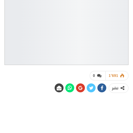
0
1٬691
نشر