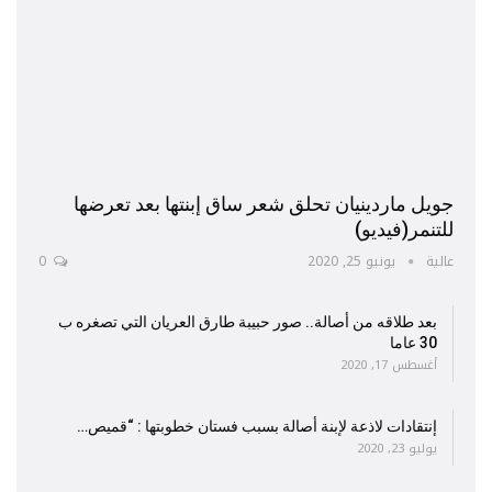
جويل ماردينيان تحلق شعر ساق إبنتها بعد تعرضها
للتنمر(فيديو)
عالية
يونيو 25, 2020
0
بعد طلاقه من أصالة.. صور حبيبة طارق العريان التي تصغره ب
30 عاما
أغسطس 17, 2020
إنتقادات لاذعة لإبنة أصالة بسبب فستان خطوبتها : “قميص…
يوليو 23, 2020