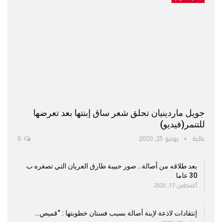
جويل ماردينيان تحلق شعر ساق إبنتها بعد تعرضها
للتنمر(فيديو)
عالية
يونيو 25, 2020
0
بعد طلاقه من أصالة.. صور حبيبة طارق العريان التي تصغره ب
30 عاما
أغسطس 17, 2020
إنتقادات لاذعة لإبنة أصالة بسبب فستان خطوبتها : “قميص…