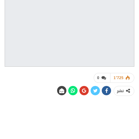
0
1٬725
نشر