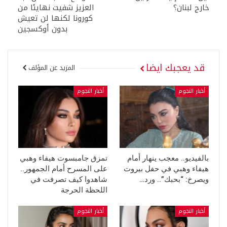
خارج لبنان؟
العزيز شفيت نهايئا من
كورونا لكنها لن تعيش
بدون أوكسجين
قد يعجبك ايضا
المزيد عن المؤلف
أخبار النجوم
أخبار النجوم
بالفيديو.. معجب ينهار أمام
تمزق جامبسوت هيفاء وهبي
هيفاء وهبي في حفل بيروت
على المسرح أمام الجمهور..
ويصرخ: “بحبك”.. ورد…
شاهدوا كيف تصرفت في
اللحظة الحرجة
أخبار النجوم
أخبار النجوم