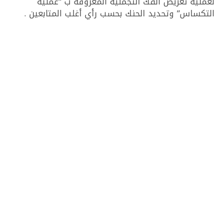
لعملية تعريض الفك التجملية المعروفة ب “عملية
التكساس” وتحديد الحنك بحسب رأي أغلب المتابعين .