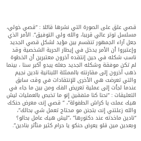
قصي علق على الصورة التي نشرها قائلا : “قصي خولي،
مسلسل توتر عالي قريبا، والله ولي التوفيق”. الأمر الذي
جعل آراء الجمهور تنقسم بين مؤيد لشكل قصي الجديد
وإعتبروا أن الأمر يدخل في إيطار الحرية الشخصية وقد
ناسب شكله في حين إنتقده آخرون معتبرين أن الخطوة
لم تكن موفقة وشكله الجديد جعله يبدو أكبر سنا ، بينما
ذهب آخرون إلى مقارنته بالممثلة اللبنانية نادين نجيم
والتي تعرضت هي الأخرى للإنتقادات في وقت سابق
عندما لجأت إلى عملية تعريض الفك ومن بين ما جاء في
التعليقات : “نحنا كنا متفقين إنو ما تخبص بالعمليات ليش
هيك عملت يا كراش الطفولة”، ” قصي إنت معرض حنكك
والله زعلتني إنت بتجنن مو محتاج تعمل شي بحالك”،
“نادين ماخدته عند دكتورها” ،”ليش هيك عامل بحالو؟
وبعدين مين قلو يعرض حنكو يا حرام كثير متأثر بنادين”.