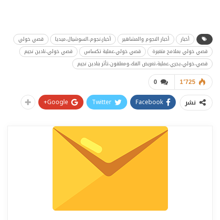
أخبار
أخبار النجوم والمشاهير
أخبار،نجوم،السوشيال،ميديا
قصي خولي
قصي خولي بملامح متغيرة
قصي خولي،عملية تكساس
قصي خولي،نادين نجيم
قصي،خولي،يجري،عملية،تعريض الفك،ومعلقون،تأثر بنادين نجيم
0
1٬725
Google+
Twitter
Facebook
نشر