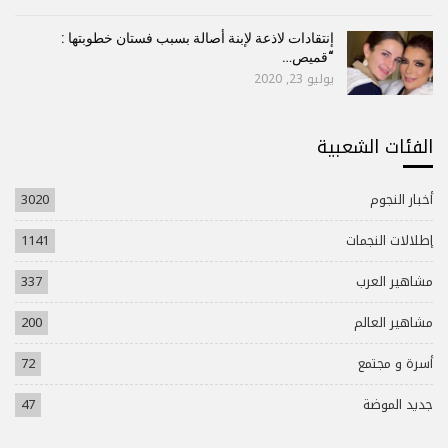
إنتقادات لاذعة لإبنة أصالة بسبب فستان خطوبتها :
“قميص…
يوليو 23, 2020
الفئات الشعبية
أخبار النجوم
3020
إطلالات النجمات
1141
مشاهير العرب
337
مشاهير العالم
200
أسرة و مجتمع
72
جديد الموضة
47