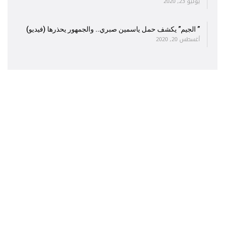
يوليو 23, 2020
” الجيم” يكشف حمل ياسمين صبري.. والجمهور يحذرها (فيديو)
أغسطس 20, 2020