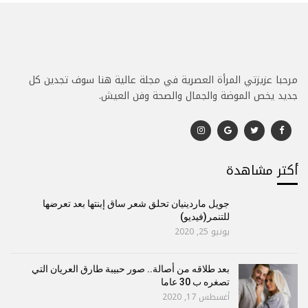
مرحبا عزيزتي المرأة العصرية في مجلة عالية هنا سوف تجدين كل
جديد يخص الموضة والجمال والصحة وفن العيش.
أكتر مشاهدة
جويل ماردينيان تحلق شعر ساق إبنتها بعد تعرضها
للتنمر(فيديو)
يونيو 25, 2020
بعد طلاقه من أصالة.. صور حبيبة طارق العريان التي
تصغره ب 30 عاما
أغسطس 17, 2020