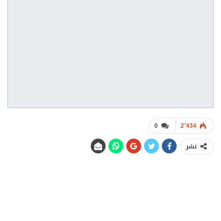
0
2٬434
نشر