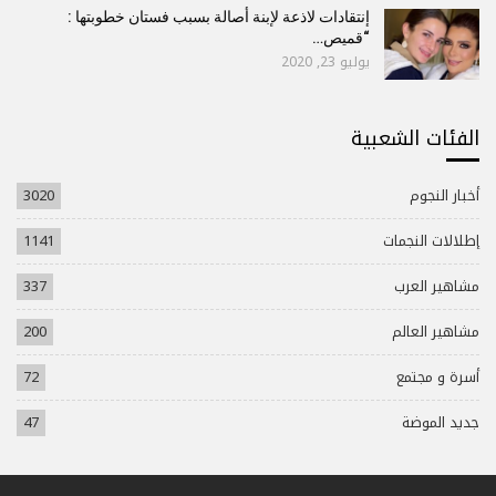
إنتقادات لاذعة لإبنة أصالة بسبب فستان خطوبتها :
“قميص…
يوليو 23, 2020
الفئات الشعبية
أخبار النجوم
3020
إطلالات النجمات
1141
مشاهير العرب
337
مشاهير العالم
200
أسرة و مجتمع
72
جديد الموضة
47