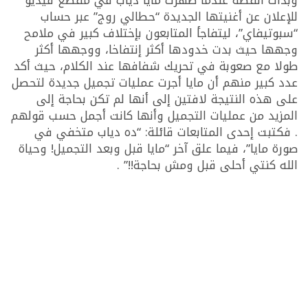
وبدأت القصة عندما ظهرت مايا دياب في مقطع فيديو
للإعلان عن أغنيتها الجديدة “حطالي روج” عبر حساب
“سبوتيفاي”، ليتفاجأ المتابعون بإختلاف كبير في ملامح
وجهها حيث بدت خدودها أكثر إنتفاخا، ووجهها أكثر
طولا مع صعوبة في تحريك شفافها عند الكلام، حيث أكد
عدد كبير منهم أن مايا أجرت عمليات تجميل جديدة لتحصل
على هذه النتيجة لافتين إلى أنها لم تكن بحاجة إلى
المزيد من عمليات التجميل وأنها كانت أجمل حسب قولهم
. فكتبت إحدى المتابعات قائلة: “ده دياب متخفي في
صورة مايا”، فيما علق آخر “مايا قبل وبعد التجميل! وحياة
الله كنتي أحلى قبل ومش بحاجة!!” .