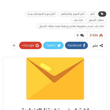
أخبار
أخبار النجوم والمشاهير
أخبار،نجوم،السوشيال،ميديا
عمليات التجميل
مايا دياب
مايا دياب تصدم جمهورها بملامح وجهها نتيجة عمليات التجميل
0
2٬434
Google+
Twitter
Facebook
نشر