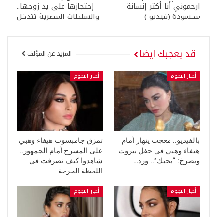
ارحموني أنا أكثر إنسانة
إحتجازها على يد زوجها..
محسودة (فيديو )
والسلطات المصرية تتدخل
قد يعجبك ايضا
المزيد عن المؤلف
أخبار النجوم
أخبار النجوم
بالفيديو.. معجب ينهار أمام
تمزق جامبسوت هيفاء وهبي
هيفاء وهبي في حفل بيروت
على المسرح أمام الجمهور..
ويصرخ: “بحبك”.. ورد…
شاهدوا كيف تصرفت في
اللحظة الحرجة
أخبار النجوم
أخبار النجوم