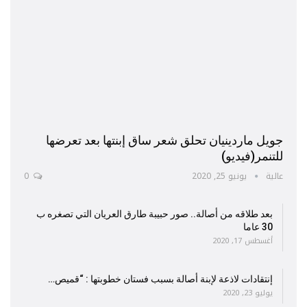
جويل ماردينيان تحلق شعر ساق إبنتها بعد تعرضها
للتنمر(فيديو)
عالية
يونيو 25, 2020
0
بعد طلاقه من أصالة.. صور حبيبة طارق العريان التي تصغره ب
30 عاما
أغسطس 17, 2020
إنتقادات لاذعة لإبنة أصالة بسبب فستان خطوبتها : “قميص…
يوليو 23, 2020