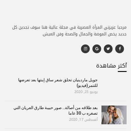
مرحبا عزيزتي المرأة العصرية في مجلة عالية هنا سوف تجدين كل
جديد يخص الموضة والجمال والصحة وفن العيش.
أكتر مشاهدة
جويل ماردينيان تحلق شعر ساق إبنتها بعد تعرضها
للتنمر(فيديو)
يونيو 25, 2020
بعد طلاقه من أصالة.. صور حبيبة طارق العريان التي
تصغره ب 30 عاما
أغسطس 17, 2020