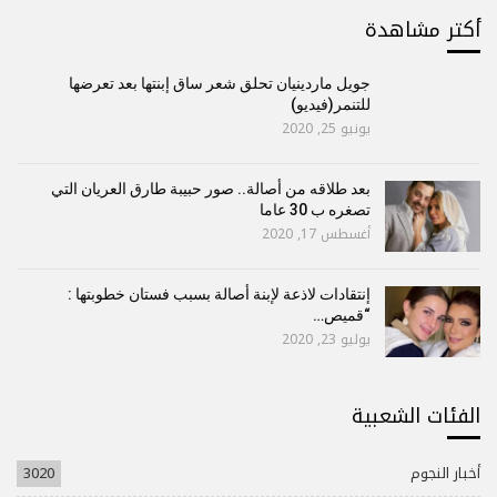
أكتر مشاهدة
جويل ماردينيان تحلق شعر ساق إبنتها بعد تعرضها
للتنمر(فيديو)
يونيو 25, 2020
بعد طلاقه من أصالة.. صور حبيبة طارق العريان التي
تصغره ب 30 عاما
أغسطس 17, 2020
إنتقادات لاذعة لإبنة أصالة بسبب فستان خطوبتها :
“قميص…
يوليو 23, 2020
الفئات الشعبية
أخبار النجوم
3020