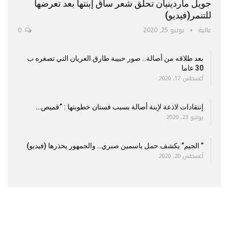
جويل ماردينيان تحلق شعر ساق إبنتها بعد تعرضها
للتنمر(فيديو)
عالية
يونيو 25, 2020
0
بعد طلاقه من أصالة.. صور حبيبة طارق العريان التي تصغره ب
30 عاما
أغسطس 17, 2020
إنتقادات لاذعة لإبنة أصالة بسبب فستان خطوبتها : “قميص…
يوليو 23, 2020
” الجيم” يكشف حمل ياسمين صبري.. والجمهور يحذرها (فيديو)
أغسطس 20, 2020