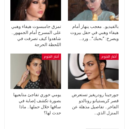
بالفيديو.. معجب ينهار أمام
تمزق جامبسوت هيفاء وهبي
هيفاء وهبي في حفل بيروت
على المسرح أمام الجمهور..
ويصرخ: “بحبك”.. ورد…
شاهدوا كيف تصرفت في
اللحظة الحرجة
أخبار النجوم
أخبار النجوم
جورجينا رودريغيز تستعرض
يومي خوري تفاجئ متابعيها
قصر كريستيانو رونالدو
بصورة تكشف إصابة في
الفاخر.. تفاصيل مذهلة عن
ساقها خلال حملها.. ماذا
المنزل الذي…
حدث لها؟