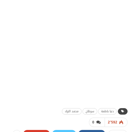
دنيا باطمة
سرطان
محمد الترك
0
2٬592