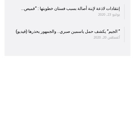
إنتقادات لاذعة لإبنة أصالة بسبب فستان خطوبتها : “قميص…
يوليو 23, 2020
” الجيم” يكشف حمل ياسمين صبري.. والجمهور يحذرها (فيديو)
أغسطس 20, 2020