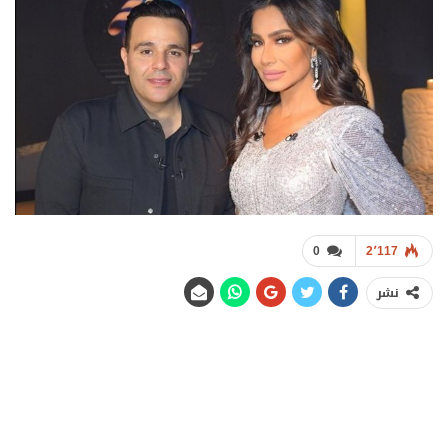
0
2٬117
نشر