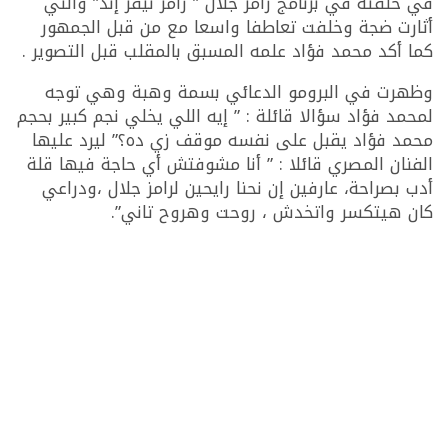
في حلقته في برنامج رامز جلال ” رامز نيفر إند” والتي
أثارت ضجة وخلفت تعاطفا واسعا مع من قبل الجمهور
كما أكد محمد فؤاد علمه المسبق بالمقلب قبل التصوير .
وظهرت في البرومو الدعائي بسمة وهبة وهي توجه
لمحمد فؤاد سؤالا قائلة : ” إيه اللي يخلي نجم كبير بحجم
محمد فؤاد يقبل على نفسه موقف زي ده؟” ليرد عليها
الفنان المصري قائلا : ” أنا مشوفتش أي حاجة فيها قلة
أدب بصراحة، عارفين إن نحنا رايحين لرامز جلال ،ودراعي
كان هيتكسر واتخدش ، روحت وهروح تاني”.