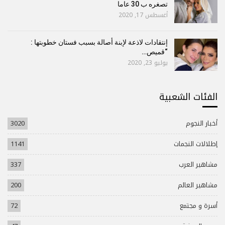
تصغره ب 30 عاما
أغسطس 17, 2020
إنتقادات لاذعة لإبنة أصالة بسبب فستان خطوبتها :
“قميص…
يوليو 23, 2020
الفئات الشعبية
أخبار النجوم
3020
إطلالات النجمات
1141
مشاهير العرب
337
مشاهير العالم
200
أسرة و مجتمع
72