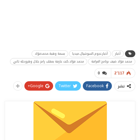
أخبار
أخبار،نجوم،السوشيال،ميديا
بسمة وهبة،محمدفؤاد
محمد فؤاد ضيف برنامج العرافة
محمد فؤاد،كنت عارفة بمقلب رامز جلال وهروحله تاني
0
2٬117
Google+
Twitter
Facebook
نشر