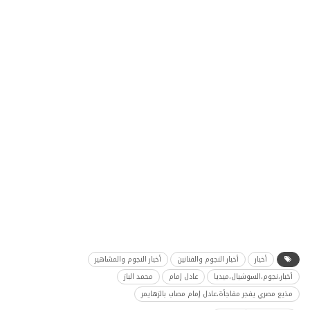
أخبار
أخبار النجوم والفنانين
أخبار النجوم والمشاهير
أخبار،نجوم،السوشيال،ميديا
عادل إمام
محمد الباز
مذيع مصري يفجر مفاجأة،عادل إمام مصاب بالزهايمر