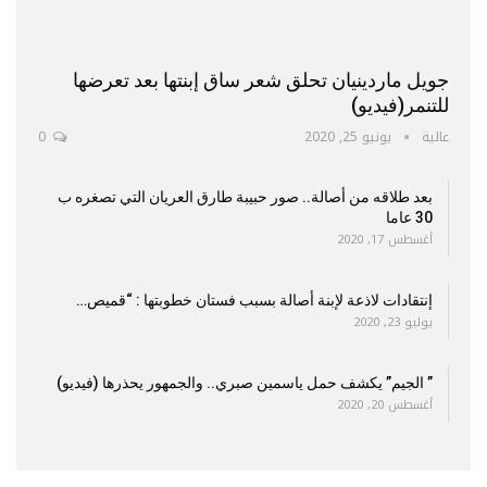
جويل ماردينيان تحلق شعر ساق إبنتها بعد تعرضها
للتنمر(فيديو)
عالية
يونيو 25, 2020
0
بعد طلاقه من أصالة.. صور حبيبة طارق العريان التي تصغره ب
30 عاما
أغسطس 17, 2020
إنتقادات لاذعة لإبنة أصالة بسبب فستان خطوبتها : “قميص…
يوليو 23, 2020
” الجيم” يكشف حمل ياسمين صبري.. والجمهور يحذرها (فيديو)
أغسطس 20, 2020