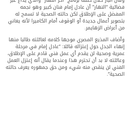
وقال الباز خلال حلقة برنامج “آخر النهار” والذي يذاع عبر
فضائية “النهار” أن عادل إمام فنان كبير وهو نجمه
المفضل على الإطلاق لكن حالته الصحية لا تسمح له
بتصوير أعمال جديدة أو الوقوف أمام الكاميرا لأنه يعاني
من أعراض الزهايمر.
وأضاف المذيع المصري موجها كلامه لعائلته طالبا منها
إنهاء الجدل حول إعتزاله قائلا: “عادل إمام في مرحلة
عمرية وصحية لن يقدم أي عمل فني قادم على الإطلاق،
وعائلته لا بد أن تحترم هذا وعندما يقال أنه إعتزل العمل
الفني لن ينقص منه شيء ومن حق جمهوره يعرف حالته
الصحية”.