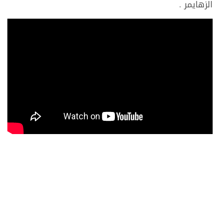
الزهايمر .