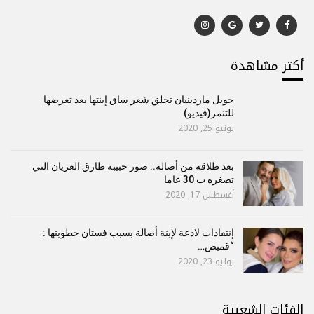
أكتر مشاهدة
جويل ماردينيان تحلق شعر ساق إبنتها بعد تعرضها
للتنمر(فيديو)
يونيو 25, 2020
بعد طلاقه من أصالة.. صور حبيبة طارق العريان التي
تصغره ب 30 عاما
أغسطس 17, 2020
إنتقادات لاذعة لإبنة أصالة بسبب فستان خطوبتها :
“قميص…
يوليو 23, 2020
الفئات الشعبية