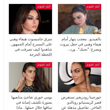
أخبار النجوم
أخبار النجوم
بالفيديو.. معجب ينهار أمام
تمزق جامبسوت هيفاء وهبي
هيفاء وهبي في حفل بيروت
على المسرح أمام الجمهور..
ويصرخ: “بحبك”.. ورد…
شاهدوا كيف تصرفت في
اللحظة الحرجة
أخبار النجوم
أخبار النجوم
جورجينا رودريغيز تستعرض
يومي خوري تفاجئ متابعيها
قصر كريستيانو رونالدو
بصورة تكشف إصابة في
الفاخر.. تفاصيل مذهلة عن
ساقها خلال حملها.. ماذا