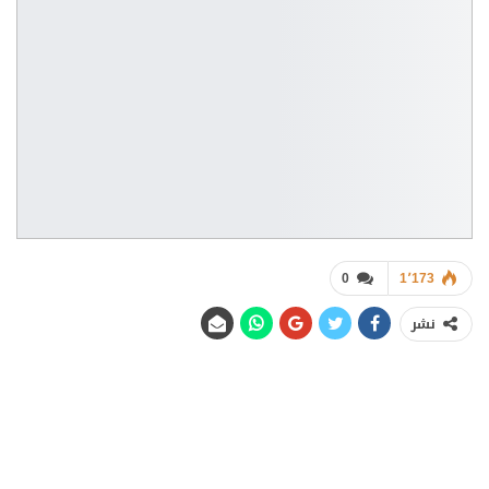
0
1٬173
نشر