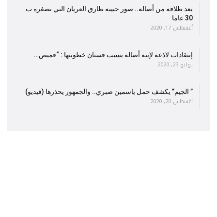
بعد طلاقه من أصالة.. صور حبيبة طارق العريان التي تصغره ب
30 عاما
أغسطس 17, 2020
إنتقادات لاذعة لإبنة أصالة بسبب فستان خطوبتها : “قميص…
يوليو 23, 2020
” الجيم” يكشف حمل ياسمين صبري.. والجمهور يحذرها (فيديو)
أغسطس 20, 2020