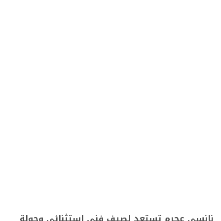
نانسي عجرم تستعد لصيف فني استثنائي وجولة