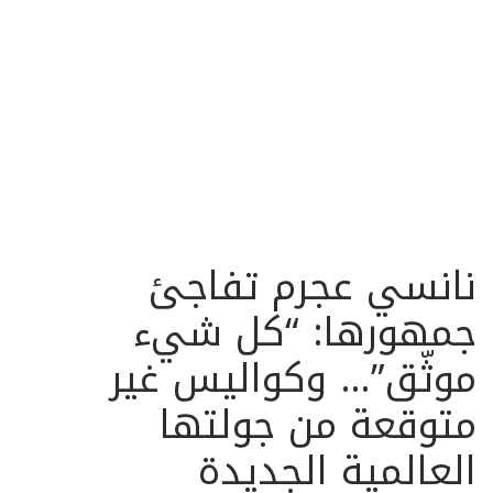
نانسي عجرم تفاجئ
جمهورها: “كل شيء
موثّق”… وكواليس غير
متوقعة من جولتها
العالمية الجديدة