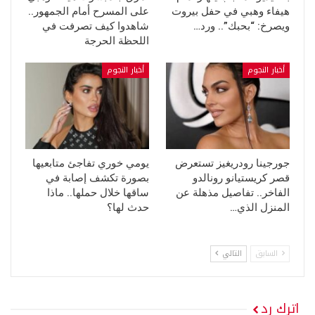
هيفاء وهبي في حفل بيروت
على المسرح أمام الجمهور..
ويصرخ: “بحبك”.. ورد…
شاهدوا كيف تصرفت في
اللحظة الحرجة
أخبار النجوم
أخبار النجوم
جورجينا رودريغيز تستعرض
يومي خوري تفاجئ متابعيها
قصر كريستيانو رونالدو
بصورة تكشف إصابة في
الفاخر.. تفاصيل مذهلة عن
ساقها خلال حملها.. ماذا
المنزل الذي…
حدث لها؟
السابق
التالي
اترك رد