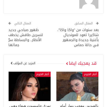
المقال السابق
المقال التالي
بعد سنوات من “واكا واكا”..
ظهور صباحي جديد
شاكيرا تعود للمونديال
لنسرين طافش يخطف
بأغنية جديدة والجمهور
الأنظار.. والبساطة سرّ
في حالة حماس
جمالها
قد يعجبك ايضا
المزيد عن المؤلف
أخبار النجوم
أخبار النجوم
بالفيديو.. معجب ينهار أمام
تمزق جامبسوت هيفاء وهبي