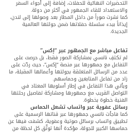
التحضيرات النهائية للحفلات، إضافة إلى أجواء السفر
والاستعداد للقاء الجمهور في أكثر من دولة.
كما نشرت صوراً من داخل المطار بعد وصولها إلى لندن،
إيذاناً ببدء سلسلة حفلاتها ضمن جولتها العالمية
الجديدة.
تفاعل مباشر مع الجمهور عبر “إكس”
لم تكتفِ نانسي بمشاركة الصور فقط، بل حرصت على
التفاعل مع جمهورها عبر منصة “إكس”، حيث ردّت على
عدد من الرسائل المتعلقة بجولتها وأعمالها المقبلة، ما
زاد من تفاعل المتابعين وحماسهم.
ويأتي هذا التفاعل في إطار أسلوبها المعتاد في
التواصل القريب مع جمهورها ومشاركة تفاصيل رحلتها
الفنية خطوة بخطوة.
رسائل عفوية عبر واتساب تشعل الحماس
كما فاجأت نانسي جمهورها عبر قناتها الرسمية على
تطبيق واتساب برسائل صوتية وعفوية، كشفت فيها عن
حماسها الكبير للجولة، مؤكدة أنها توثّق كل لحظة من