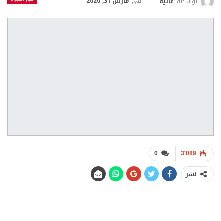
في
مارس 31, 2020
بواسطة
عالية
0
3٬089
نشر