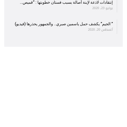
إنتقادات لاذعة لإبنة أصالة بسبب فستان خطوبتها : “قميص…
يوليو 23, 2020
” الجيم” يكشف حمل ياسمين صبري.. والجمهور يحذرها (فيديو)
أغسطس 20, 2020