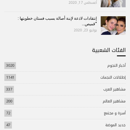
أغسطس 17, 2020
إنتقادات لاذعة لإبنة أصالة بسبب فستان خطوبتها :
“قميص…
يوليو 23, 2020
الفئات الشعبية
أخبار النجوم
3020
إطلالات النجمات
1141
مشاهير العرب
337
مشاهير العالم
200
أسرة و مجتمع
72
جديد الموضة
47