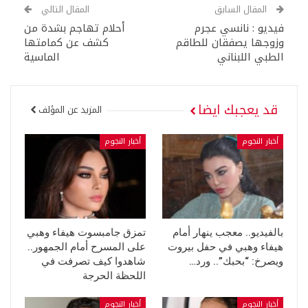
المقال السابق
المقال التالي
فيديو : نانسي عجرم
أحلام تهاجم بشدة من
وزوجها يصفقان للطاقم
كشف عن كمامتها
الطبي اللبناني
الماسية
قد يعجبك ايضا
المزيد عن المؤلف
أخبار النجوم
أخبار النجوم
بالفيديو.. معجب ينهار أمام
تمزق جامبسوت هيفاء وهبي
هيفاء وهبي في حفل بيروت
على المسرح أمام الجمهور..
ويصرخ: “بحبك”.. ورد…
شاهدوا كيف تصرفت في
اللحظة الحرجة
أخبار النجوم
أخبار النجوم