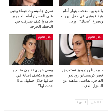
بالفيديو.. معجب ينهار أمام
تمزق جامبسوت هيفاء وهبي
هيفاء وهبي في حفل بيروت
على المسرح أمام الجمهور..
ويصرخ: “بحبك”.. ورد…
شاهدوا كيف تصرفت في
اللحظة الحرجة
أخبار النجوم
أخبار النجوم
جورجينا رودريغيز تستعرض
يومي خوري تفاجئ متابعيها
قصر كريستيانو رونالدو
بصورة تكشف إصابة في
الفاخر.. تفاصيل مذهلة عن
ساقها خلال حملها.. ماذا
المنزل الذي…
حدث لها؟
السابق
التالي