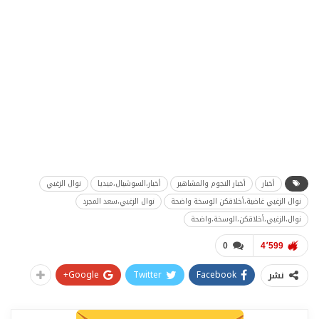
أخبار
أخبار النجوم والمشاهير
أخبار،السوشيال،ميديا
نوال الزغبي
نوال الزغبي غاضبة،أخلاقكن الوسخة واضحة
نوال الزغبي،سعد المجرد
نوال،الزغبي،أخلاقكن،الوسخة،واضحة
0
4٬599
Google+
Twitter
Facebook
نشر