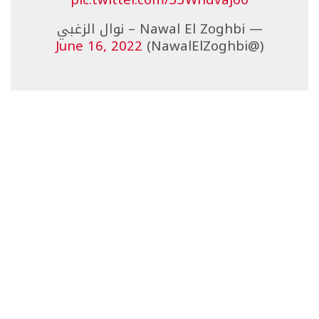
pic.twitter.com/33Wndvajo0
— Nawal El Zoghbi – نوال الزغبي
June 16, 2022
(@NawalElZoghbi)