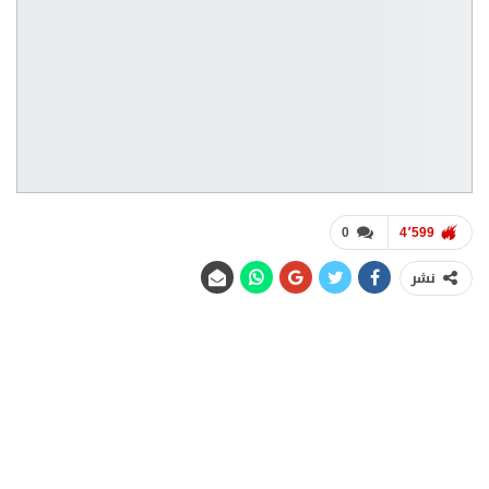
0
4٬599
نشر