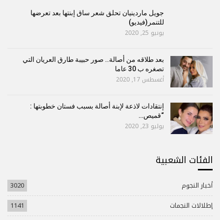
جويل ماردينيان تحلق شعر ساق إبنتها بعد تعرضها
للتنمر(فيديو)
يونيو 25, 2020
بعد طلاقه من أصالة.. صور حبيبة طارق العريان التي
تصغره ب 30 عاما
أغسطس 17, 2020
إنتقادات لاذعة لإبنة أصالة بسبب فستان خطوبتها :
“قميص…
يوليو 23, 2020
الفئات الشعبية
أخبار النجوم
3020
إطلالات النجمات
1141