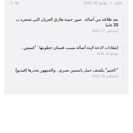
عالية
يونيو 25, 2020
0
بعد طلاقه من أصالة.. صور حبيبة طارق العريان التي تصغره ب
30 عاما
أغسطس 17, 2020
إنتقادات لاذعة لإبنة أصالة بسبب فستان خطوبتها : “قميص…
يوليو 23, 2020
” الجيم” يكشف حمل ياسمين صبري.. والجمهور يحذرها (فيديو)
أغسطس 20, 2020