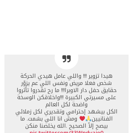
هيدا تزوير !!! واللي عامل هيدي الحركة
شخص فعلا مريض ونفس اللي عم يزوّر
حقايق حفل دار الاوبرا!!! ما رح تقدروا تأثروا
على مسيرتي الكبيرة !!!واخلاقكن الوسخة
واضحة لكل العالم
الكل بيشهد إحترامي وتقديري لكل زملائي
الفنانيين
ومش انا اللي بشمت. ما
بيصح إلاّ الصحيح .الله يخلصنا منكن