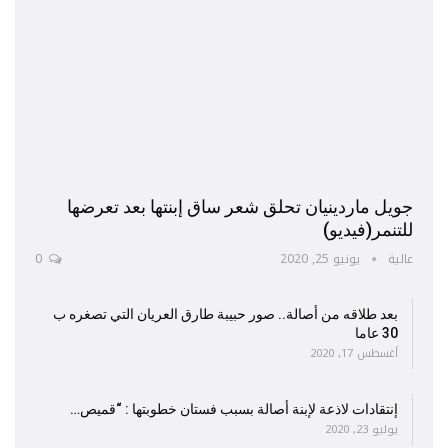
جويل ماردينيان تحلق شعر ساق إبنتها بعد تعرضها
للتنمر(فيديو)
عالية
يونيو 25, 2020
0
بعد طلاقه من أصالة.. صور حبيبة طارق العريان التي تصغره ب
30 عاما
أغسطس 17, 2020
إنتقادات لاذعة لإبنة أصالة بسبب فستان خطوبتها : “قميص…
يوليو 23, 2020