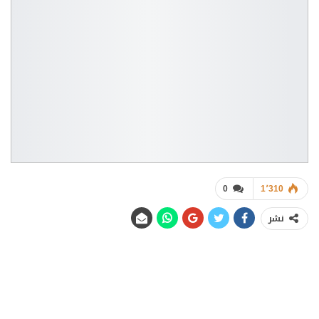
0
1٬310
نشر