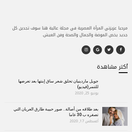
مرحبا عزيزتي المرأة العصرية في مجلة عالية هنا سوف تجدين كل
جديد يخص الموضة والجمال والصحة وفن العيش.
أكتر مشاهدة
جويل ماردينيان تحلق شعر ساق إبنتها بعد تعرضها
للتنمر(فيديو)
يونيو 25, 2020
بعد طلاقه من أصالة.. صور حبيبة طارق العريان التي
تصغره ب 30 عاما
أغسطس 17, 2020