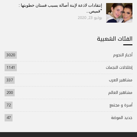
إنتقادات لاذعة لإبنة أصالة بسبب فستان خطوبتها :
“قميص…
يوليو 23, 2020
الفئات الشعبية
أخبار النجوم
3020
إطلالات النجمات
1141
مشاهير العرب
337
مشاهير العالم
200
أسرة و مجتمع
72
جديد الموضة
47