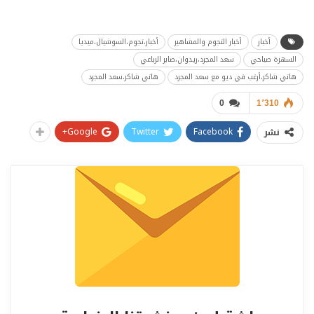
أخبار
أخبار النجوم والمشاهير
أخبار،نجوم،السوشيال،ميديا
السهرة صباحي
سعد المجرد،ريدوان،صابر الرباعي
هاني شاكر،أرغب في ديو مع سعد المجرد
هاني شاكر،سعد المجرد
0
1٬310
Google+
Twitter
Facebook
نشر