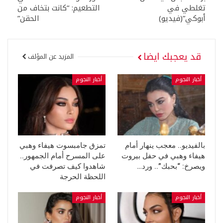
تغلطي في
التطعيم: “كانت بتخاف من
أبوكي”(فيديو)
الحقن”
قد يعجبك ايضا
المزيد عن المؤلف
أخبار النجوم
أخبار النجوم
بالفيديو.. معجب ينهار أمام
تمزق جامبسوت هيفاء وهبي
هيفاء وهبي في حفل بيروت
على المسرح أمام الجمهور..
ويصرخ: “بحبك”.. ورد…
شاهدوا كيف تصرفت في
اللحظة الحرجة
أخبار النجوم
أخبار النجوم