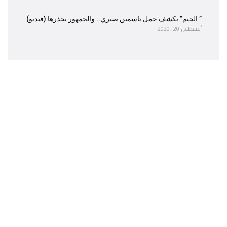
” الجيم” يكشف حمل ياسمين صبري.. والجمهور يحذرها (فيديو)
أغسطس 20, 2020