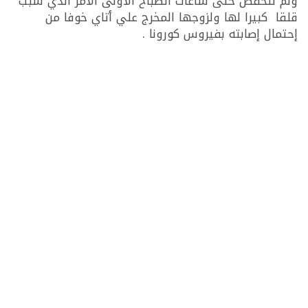
ولم تنخفض حتى ساعات الصباح الأولى الأمر الذي سبب
قلقا كبيرا لها ولزوجها المخرج علي أتاي خوفا من
إحتمال إصابته بفيروس كورونا .