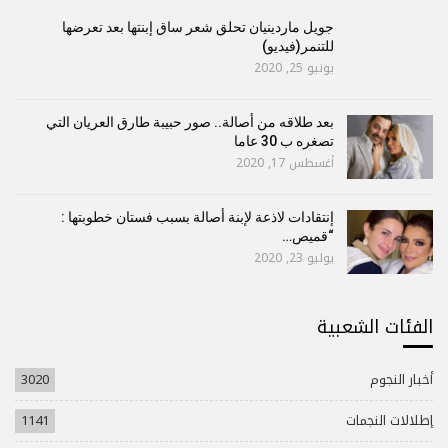
جويل ماردينيان تحلق شعر ساق إبنتها بعد تعرضها
للتنمر(فيديو)
يونيو 25, 2020
بعد طلاقه من أصالة.. صور حبيبة طارق العريان التي
تصغره ب 30 عاما
أغسطس 17, 2020
إنتقادات لاذعة لإبنة أصالة بسبب فستان خطوبتها :
“قميص…
يوليو 23, 2020
الفئات الشعبية
أخبار النجوم
3020
إطلالات النجمات
1141