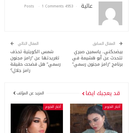
عالية
1 Comments
4953 Posts
المقال السابق
المقال التالي
بيضحكني.. ياسمين صبري
شمس الكويتية تحذف
تتحدث عن أبو هشيمة في
تغريدتها عن “رامز مجنون
برنامج “رامز مجنون رسمي”
رسمي” هل فضحت حقيقة
رامز جلال؟
قد يعجبك ايضا
المزيد عن المؤلف
أخبار النجوم
أخبار النجوم