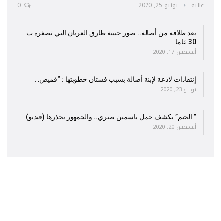
عالية
يونيو 25, 2020
0
بعد طلاقه من أصالة.. صور حبيبة طارق العريان التي تصغره ب
30 عاما
أغسطس 17, 2020
إنتقادات لاذعة لإبنة أصالة بسبب فستان خطوبتها : “قميص…
يوليو 23, 2020
” الجيم” يكشف حمل ياسمين صبري.. والجمهور يحذرها (فيديو)
أغسطس 20, 2020