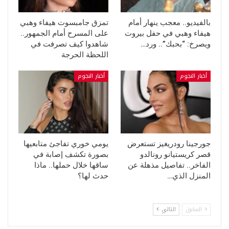
بالفيديو.. معجب ينهار أمام
تمزق جامبسوت هيفاء وهبي
هيفاء وهبي في حفل بيروت
على المسرح أمام الجمهور..
ويصرخ: “بحبك”.. ورد…
شاهدوا كيف تصرفت في
اللحظة الحرجة
أخبار النجوم
أخبار النجوم
جورجينا رودريغيز تستعرض
يومي خوري تفاجئ متابعيها
قصر كريستيانو رونالدو
بصورة تكشف إصابة في
الفاخر.. تفاصيل مذهلة عن
ساقها خلال حملها.. ماذا
المنزل الذي…
حدث لها؟
السابق
التالي