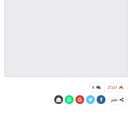
0
2٬117
نشر