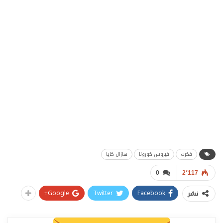
فكرت
فيروس كورونا
هازال كايا
0
2٬117
Google+
Twitter
Facebook
نشر