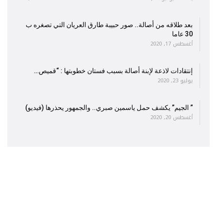
بعد طلاقه من أصالة.. صور حبيبة طارق العريان التي تصغره ب
30 عاما
أغسطس 17, 2020
إنتقادات لاذعة لإبنة أصالة بسبب فستان خطوبتها : “قميص…
يوليو 23, 2020
” الجيم” يكشف حمل ياسمين صبري.. والجمهور يحذرها (فيديو)
أغسطس 20, 2020