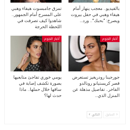
بالفيديو.. معجب ينهار أمام
تمزق جامبسوت هيفاء وهبي
هيفاء وهبي في حفل بيروت
على المسرح أمام الجمهور..
ويصرخ: “بحبك”.. ورد…
شاهدوا كيف تصرفت في
اللحظة الحرجة
أخبار النجوم
أخبار النجوم
جورجينا رودريغيز تستعرض
يومي خوري تفاجئ متابعيها
قصر كريستيانو رونالدو
بصورة تكشف إصابة في
الفاخر.. تفاصيل مذهلة عن
ساقها خلال حملها.. ماذا
المنزل الذي…
حدث لها؟
السابق
التالي