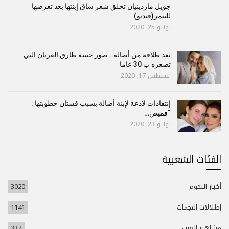
جويل ماردينيان تحلق شعر ساق إبنتها بعد تعرضها
للتنمر(فيديو)
يونيو 25, 2020
بعد طلاقه من أصالة.. صور حبيبة طارق العريان التي
تصغره ب 30 عاما
أغسطس 17, 2020
إنتقادات لاذعة لإبنة أصالة بسبب فستان خطوبتها :
“قميص…
يوليو 23, 2020
الفئات الشعبية
أخبار النجوم
3020
إطلالات النجمات
1141
مشاهير العرب
337