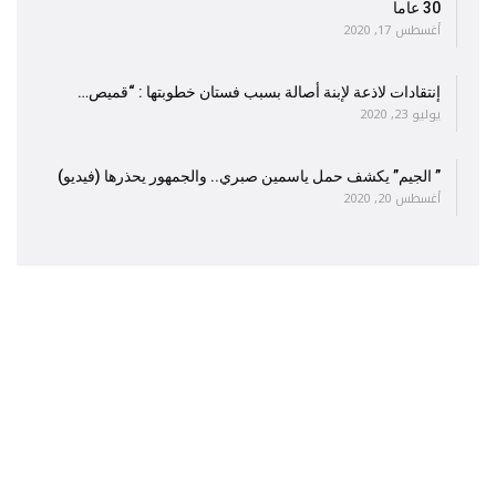
30 عاما
أغسطس 17, 2020
إنتقادات لاذعة لإبنة أصالة بسبب فستان خطوبتها : “قميص…
يوليو 23, 2020
” الجيم” يكشف حمل ياسمين صبري.. والجمهور يحذرها (فيديو)
أغسطس 20, 2020