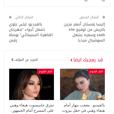
المقال السابق
المقال التالي
إليسا بفستان أصفر مزين
بالفيديو: ليلى علوي
بالريش من توقيع elie
تشعل أجواء “مهرجان
saab وسعره يشعل
القاهرة السنيمائي” بوصلة
السوشيال ميديا
رقص
قد يعجبك ايضا
المزيد عن المؤلف
أخبار النجوم
أخبار النجوم
بالفيديو.. معجب ينهار أمام
تمزق جامبسوت هيفاء وهبي
هيفاء وهبي في حفل بيروت
على المسرح أمام الجمهور..