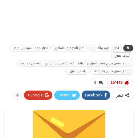
أخبار النجوم والفنانين
أخبار النجوم والمشاهير
أخبار،نجوم،السوشيال،ميديا
أشرف صبري
والد ياسمين صبري يفضح أسرار عن حياتها، كانت بتتفصل مرتين في السنة من الجامعة
والد ياسمين صبري يهاجمها
ياسمين صبري
0
15٬443
Google+
Twitter
Facebook
نشر