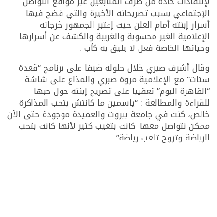
لإنتقادات حادة من طرف المتابعين عبر مواقع التواصل
الإجتماعي بسبب تصريحاته الأخيرة والتي فضح فيها
أسرار إبنته أمام العلن حيث إعتبر الجمهور خرجاته
الإعلامية الغير محسوبة والغريبة والكشف عن أسرارها
وحياتها الخاصة فعل لا يليق به كأب .
وقال أشرف صبري خلال حلوله ضيفا على برنامج “قعدة
ستات” مع الإعلامية مروة صبري والمذاع على شاشة
“القاهرة اليوم” تعقيبا على تصريح إبنته حول حبها
للقراءة والمطالعة : “ياسمين ما كانتش بتحب المذاكرة
خالص، كنت في جامعة بيروت والعميدة موجودة حتى الآن
ممكن نتواصل معها. كانت بتغيب كتير لأنها كانت بتحب
الرياضة وتروح تلعب رياضة”.