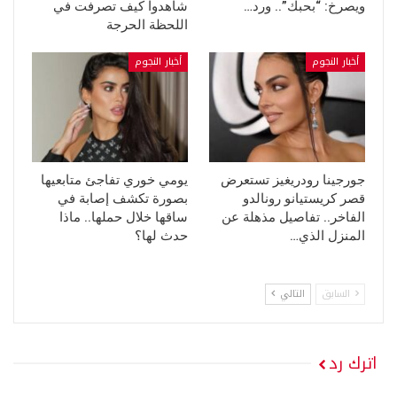
ويصرخ: “بحبك”.. ورد…
شاهدوا كيف تصرفت في
اللحظة الحرجة
أخبار النجوم
أخبار النجوم
جورجينا رودريغيز تستعرض
يومي خوري تفاجئ متابعيها
قصر كريستيانو رونالدو
بصورة تكشف إصابة في
الفاخر.. تفاصيل مذهلة عن
ساقها خلال حملها.. ماذا
المنزل الذي…
حدث لها؟
السابق
التالي
اترك رد