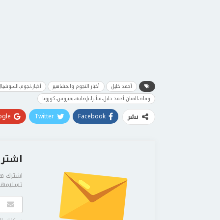
أحمد خليل
أخبار النجوم والمشاهير
أخبار،نجوم،السوشيال
وفاة،الفنان،أحمد خليل،متأثرا،بإصابته،بفيروس،كورونا
gle+
Twitter
Facebook
نشر
اشترك
اشترك هن
تسليمها 