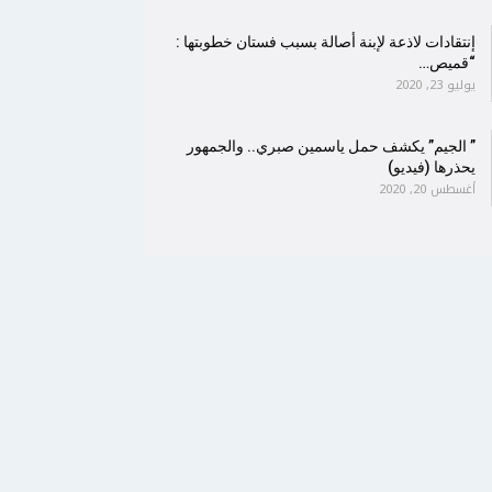
إنتقادات لاذعة لإبنة أصالة بسبب فستان خطوبتها :
“قميص…
يوليو 23, 2020
” الجيم” يكشف حمل ياسمين صبري.. والجمهور
يحذرها (فيديو)
أغسطس 20, 2020