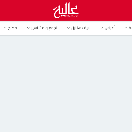
حمد خليل متأثرا بإصابته بفيروس كورونا
ة
أعراس
لايف ستايل
نجوم و مشاهير
مطبخ