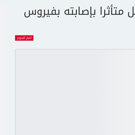
ل متأثرا بإصابته بفيروس
أخبار النجوم
ج
ت
ع