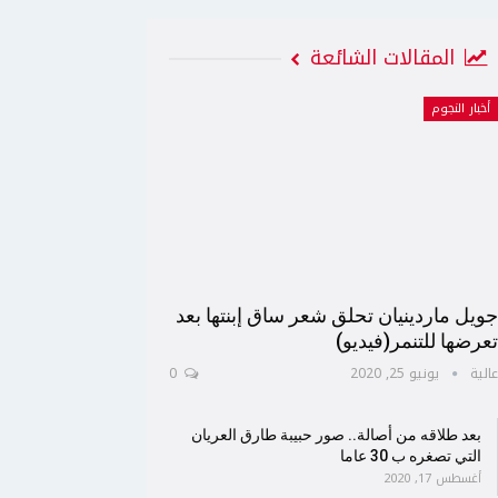
المقالات الشائعة
أخبار النجوم
ويل ماردينيان تحلق شعر ساق إبنتها بعد
عرضها للتنمر(فيديو)
الية
يونيو 25, 2020
0
بعد طلاقه من أصالة.. صور حبيبة طارق العريان
التي تصغره ب 30 عاما
أغسطس 17, 2020