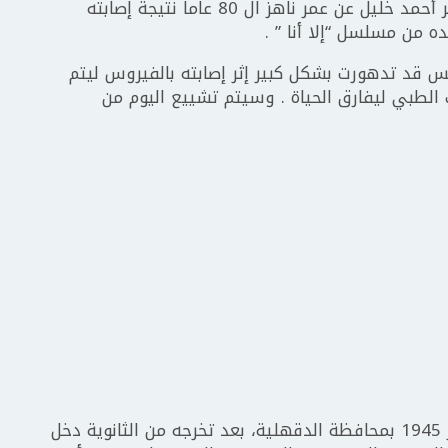
غيب الموت صباح اليوم الفنان المصري القدير أحمد خليل عن عمر ناهز ال 80 عاما نتيجة إصابته
 من مسلسل “إلا أنا ” .
س قد تدهورت بشكل كبير إثر إصابته بالفيروس ليتم
طبي ليفارق الحياة . وسيتم تشييع اليوم من
يذكر أن الفنان أحمد خليل من موالد 15 يناير 1945 بمحافظة الدقهلية، بعد تخرجه من الثانوية دخل