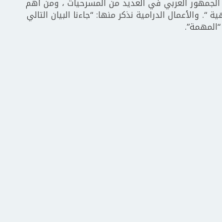
يما وتخرج في العام 1965 عرفه الجمهور العربي في العديد من المسرحيات ، ومن أهم
“. والأعمال الدرامية نذكر منها: “جاءنا البيان التالي
 “المهمة”.