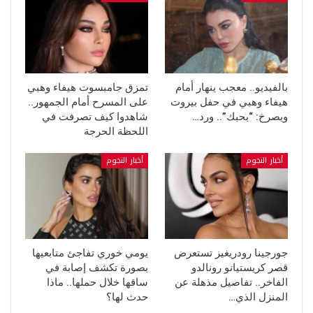
بالفيديو.. معجب ينهار أمام
تمزق جامبسوت هيفاء وهبي
هيفاء وهبي في حفل بيروت
على المسرح أمام الجمهور..
ويصرخ: “بحبك”.. ورد…
شاهدوا كيف تصرفت في
اللحظة الحرجة
أخبار النجوم
أخبار النجوم
جورجينا رودريغيز تستعرض
يومي خوري تفاجئ متابعيها
قصر كريستيانو رونالدو
بصورة تكشف إصابة في
الفاخر.. تفاصيل مذهلة عن
ساقها خلال حملها.. ماذا
المنزل الذي…
حدث لها؟