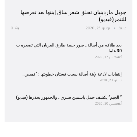
جويل ماردينيان تحلق شعر ساق إبنتها بعد تعرضها
للتنمر(فيديو)
عالية
يونيو 25, 2020
0
بعد طلاقه من أصالة.. صور حبيبة طارق العريان التي تصغره ب
30 عاما
أغسطس 17, 2020
إنتقادات لاذعة لإبنة أصالة بسبب فستان خطوبتها : “قميص…
يوليو 23, 2020
” الجيم” يكشف حمل ياسمين صبري.. والجمهور يحذرها (فيديو)
أغسطس 20, 2020