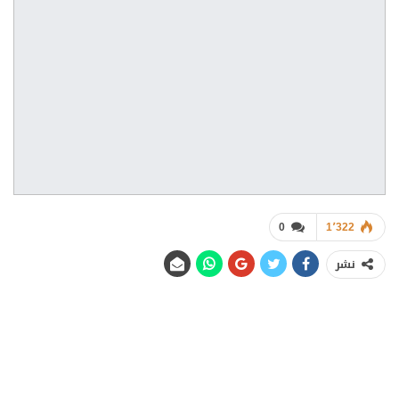
0
1٬322
نشر