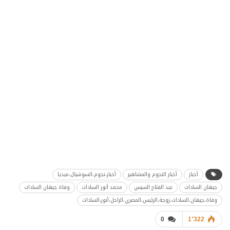
أخبار
أخبار النجوم والمشاهير
أخبار،نجوم،السوشيال،ميديا
جيهان السادات
عبد الفتاح السيس
محمد أنور السادات
وفاة جيهان السادات
وفاة،جيهان،السادات،زوجة،الرئيس،المصري،الراحل،أنور،السادات
0
1٬322