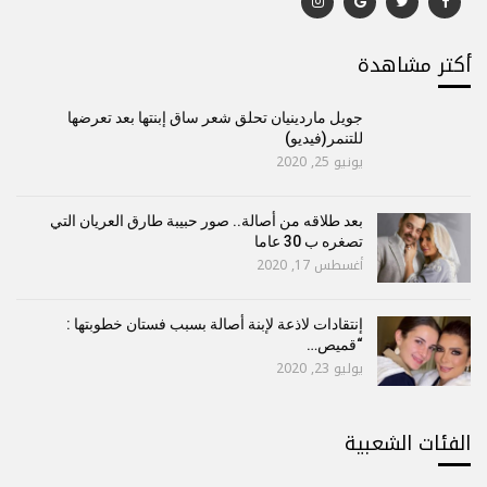
أكتر مشاهدة
جويل ماردينيان تحلق شعر ساق إبنتها بعد تعرضها
للتنمر(فيديو)
يونيو 25, 2020
بعد طلاقه من أصالة.. صور حبيبة طارق العريان التي
تصغره ب 30 عاما
أغسطس 17, 2020
إنتقادات لاذعة لإبنة أصالة بسبب فستان خطوبتها :
“قميص…
يوليو 23, 2020
الفئات الشعبية