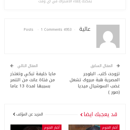
يمكنك إلغاء الاشتراك في أي وقت
عالية
1 Comments
4953 Posts
المقال السابق
المقال التالي
تزوجت كلب.. البلوجر
مايا خليفة تبكي وتعتذر
المصرية هبة مبروك تشعل
من فتاة عانت من التنمر
غضب السوشيال ميديا
بسببها لمدة 13 عاما
(صور )
قد يعجبك ايضا
المزيد عن المؤلف
أخبار النجوم
أخبار النجوم